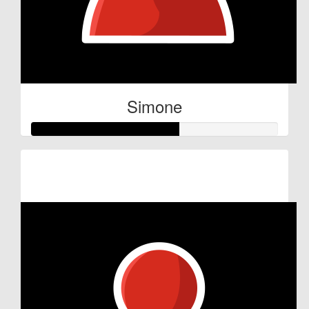
Simone
Raised so far:
€30