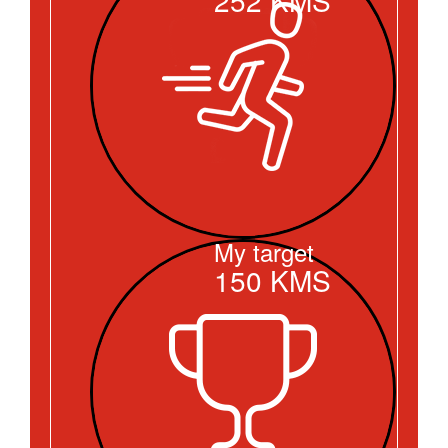
My target
150
KMS