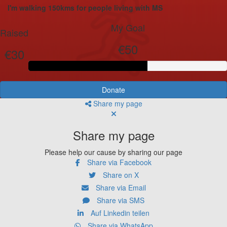
I'm walking 150kms for people living with MS
My Goal
Raised
€50
€30
Donate
Share my page
Share my page
Please help our cause by sharing our page
Share via Facebook
Share on X
Share via Email
Share via SMS
Auf Linkedin teilen
Share via WhatsApp