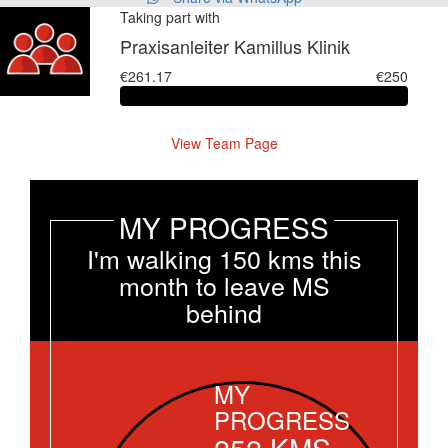
Taking part with
Praxisanleiter Kamillus Klinik
€261.17
€250
View Team Page
MY PROGRESS
I'm walking 150 kms this
month to leave MS
behind
MY
PROGRESS
252
KMS