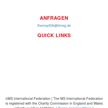
ANFRAGEN
themay50k@dmsg.de
QUICK LINKS
So funktioniert's
Über uns
Platzierungen
Bildmaterial
Häufig gestellte Fragen
MS International Federation
DMSG
©MS International Federation | The MS International Federation
is registered with the Charity Commission in England and Wales
(charity number 1105321). |
Terms and Conditions
|