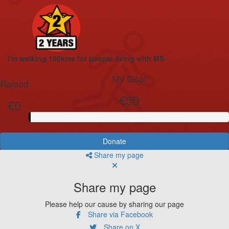
I'm walking 100kms for people living with MS
My Goal
Raised
€50
€0
Donate
Share my page
Share my page
Please help our cause by sharing our page
Share via Facebook
Share on X