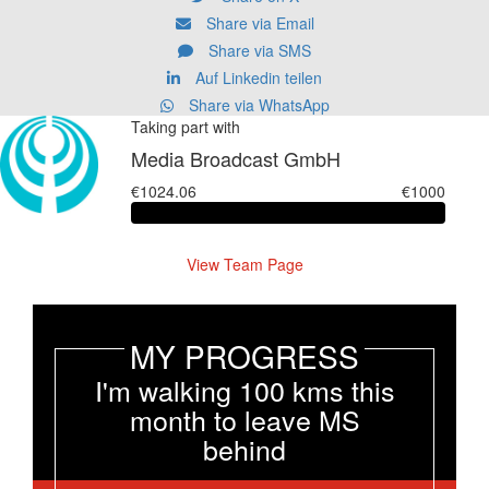
Share via Email
Share via SMS
Auf Linkedin teilen
Share via WhatsApp
Taking part with
Media Broadcast GmbH
€1024.06
€1000
View Team Page
MY PROGRESS
I'm walking 100 kms this
month to leave MS
behind