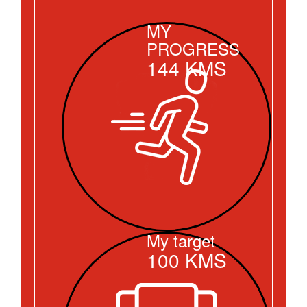
MY
PROGRESS
144
KMS
My target
100
KMS