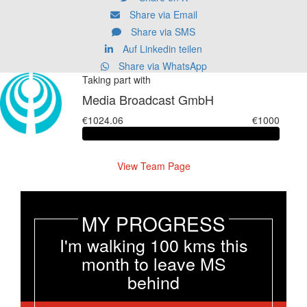
Share via Email
Share via SMS
Auf Linkedin teilen
Share via WhatsApp
Taking part with
Media Broadcast GmbH
€1024.06
€1000
View Team Page
MY PROGRESS
I'm walking 100 kms this
month to leave MS
behind