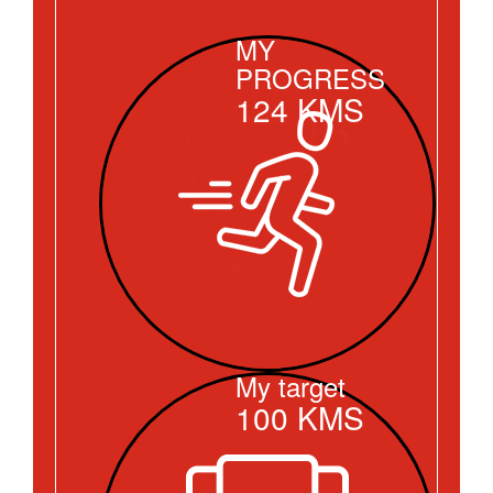
MY
PROGRESS
124
KMS
My target
100
KMS