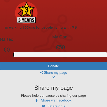
I'm walking 100kms for people living with MS
My Goal
Raised
€50
€0
Donate
Share my page
Share my page
Please help our cause by sharing our page
Share via Facebook
Share on X