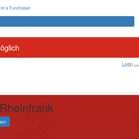
nd a Fundraiser
öglich
Login
 Rheinfrank
eam