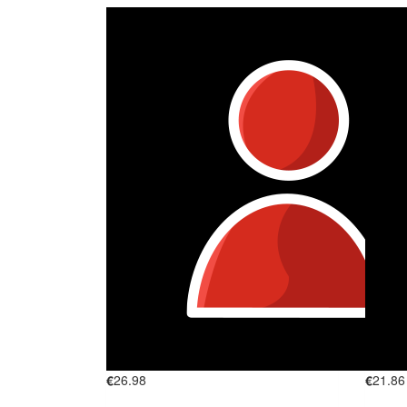
€
26.98
€
21.86