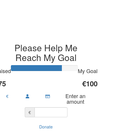
Please Help Me
Reach My Goal
ised
My Goal
75
€100
Enter an
€
amount
€
Donate