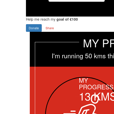
Help me reach my
goal of €100
Donate
Share
MY P
I'm running 50 kms th
MY
PROGRESS
13
KM