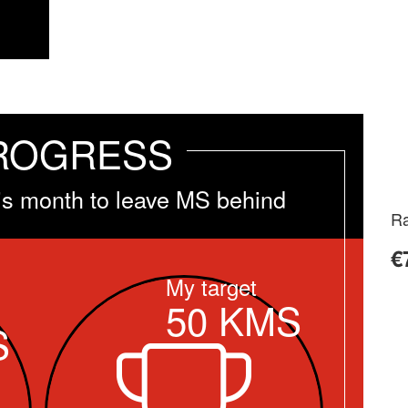
ROGRESS
is month to leave MS behind
Ra
€
My target
50
KMS
S