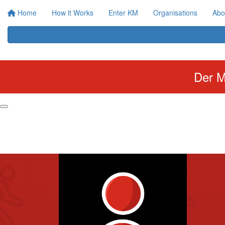
Home
How it Works
Enter KM
Organisations
Abo
Der M