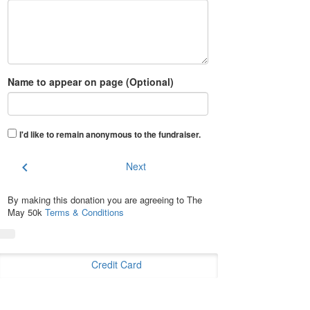
Name to appear on page (Optional)
I'd like to remain anonymous to the fundraiser
.
chevron_left
Next
By making this donation you are agreeing to The
May 50k
Terms & Conditions
Credit Card