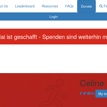
ut Us
Leaderboard
Resources
FAQs
Fi
Donate
Login
ai ist geschafft - Spenden sind weiterhin m
Celine
My t