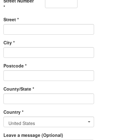
Street Number
*
Street *
City *
Postcode *
County/State *
Country *
United States
Leave a message (Optional)