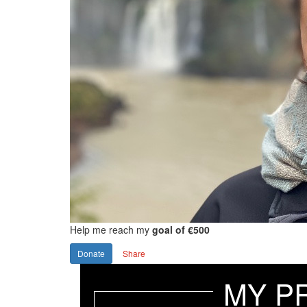
Help me reach my
goal of €500
Donate
Share
MY P