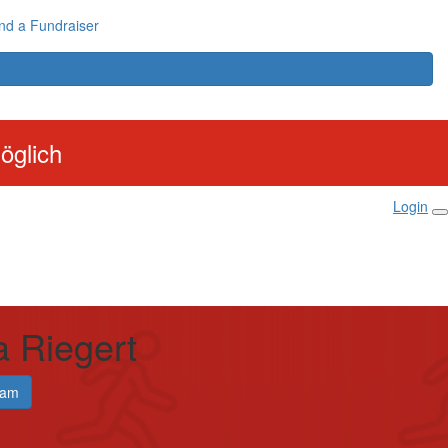
nd a Fundraiser
öglich
Login
 Riegert
eam