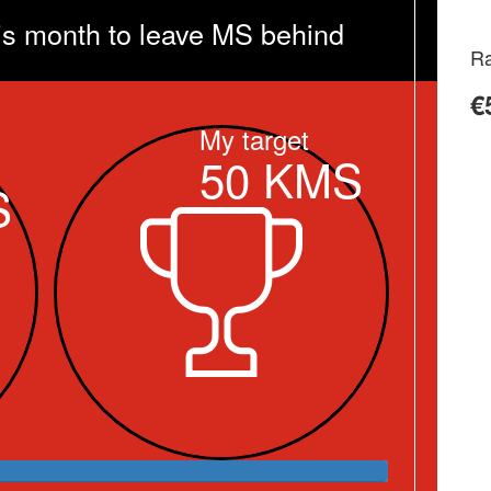
is month to leave MS behind
Ra
€
My target
50
KMS
S