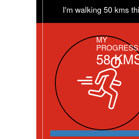
I'm walking 50 kms th
MY
PROGRESS
58
KM