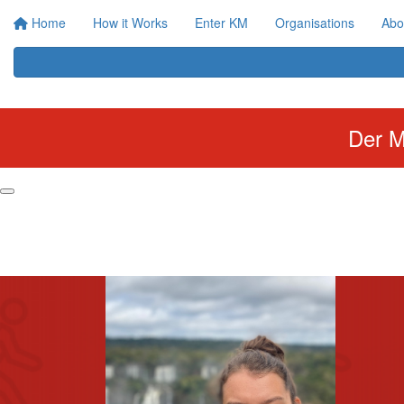
Home
How it Works
Enter KM
Organisations
Abo
Der M