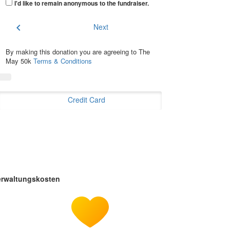
I'd like to remain anonymous to the fundraiser
.
chevron_left
Next
By making this donation you are agreeing to The
May 50k
Terms & Conditions
Credit Card
erwaltungskosten