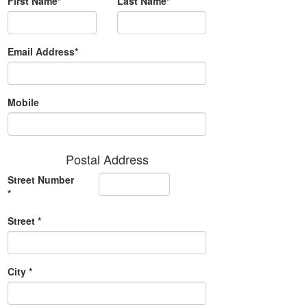
First Name*
Last Name*
Email Address*
Mobile
Postal Address
Street Number
*
Street *
City *