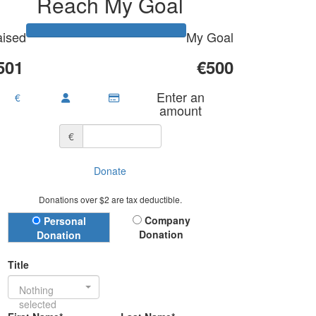
Reach My Goal
ised
My Goal
501
€500
Enter an
€
amount
€
Donate
Donations over $2 are tax deductible.
Donation Type
Company
Personal
Donation
Donation
Title
Nothing
selected