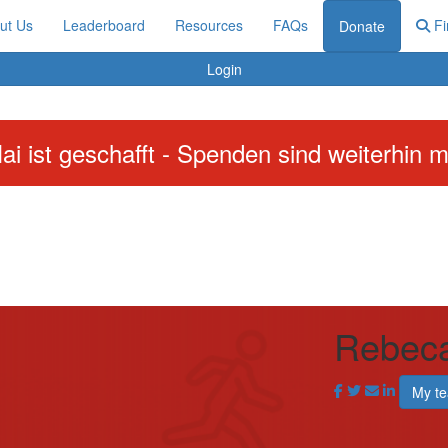
ut Us
Leaderboard
Resources
FAQs
Fi
Donate
Login
ai ist geschafft - Spenden sind weiterhin m
Rebeca
My t