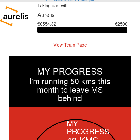
Taking part with
Aurelis
€6554.82
€2500
View Team Page
MY PROGRESS
I'm running 50 kms this
month to leave MS
behind
MY
PROGRESS
48
KMS