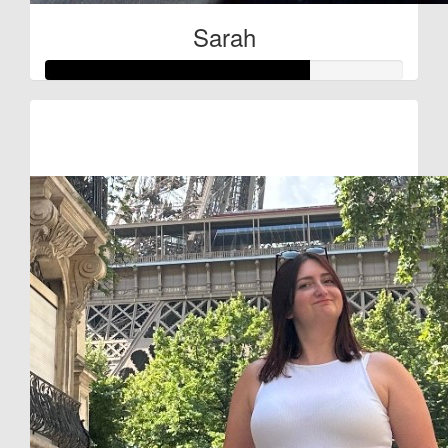
Sarah
Raised so far:
€37