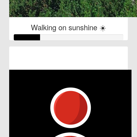
Walking on sunshine ☀️
Raised so far:
€12