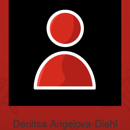
Denitsa Angelova-Diehl