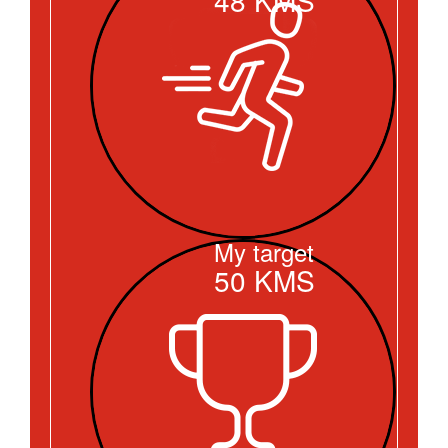
My target
50
KMS