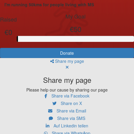
I'm running 50kms for people living with MS
My Goal
Raised
€50
€0
Donate
Share my page
Share my page
Please help our cause by sharing our page
Share via Facebook
Share on X
Share via Email
Share via SMS
Auf Linkedin teilen
Share via WhatsApp