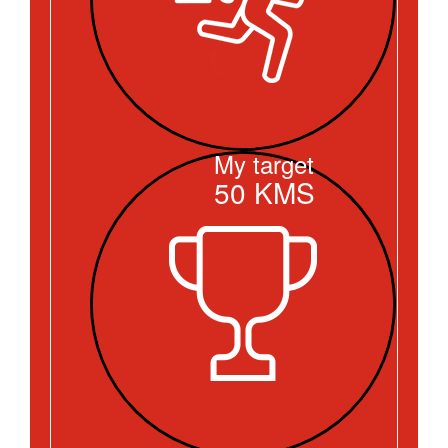
My target
50
KMS