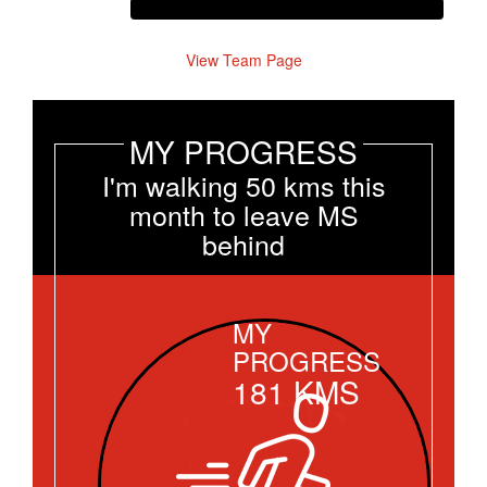
View Team Page
MY PROGRESS
I'm walking 50 kms this
month to leave MS
behind
MY
PROGRESS
181
KMS