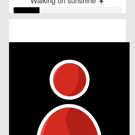
Walking on sunshine ☀️
Raised so far:
€12