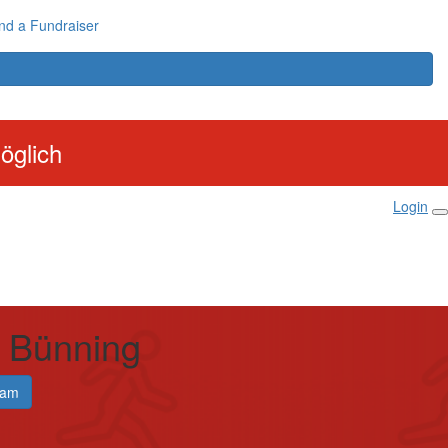
nd a Fundraiser
öglich
Login
. Bünning
eam