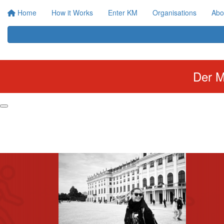
Home
How it Works
Enter KM
Organisations
Abo
Der M