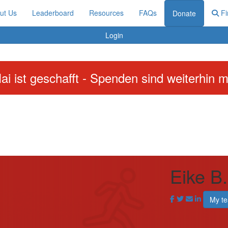
ut Us
Leaderboard
Resources
FAQs
Fi
Donate
Login
ai ist geschafft - Spenden sind weiterhin m
Eike B
My t