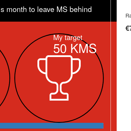
is month to leave MS behind
Ra
€
My target
50
KMS