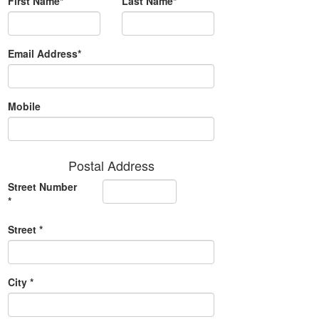
First Name*
Last Name*
Email Address*
Mobile
Postal Address
Street Number
*
Street *
City *