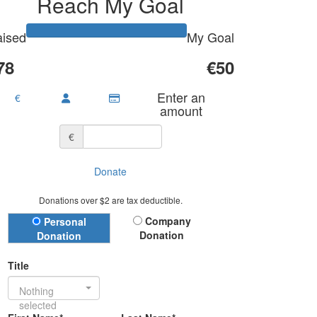
Reach My Goal
ised
My Goal
78
€50
Enter an
€
amount
€
Donate
Donations over $2 are tax deductible.
Donation Type
Company
Personal
Donation
Donation
Title
Nothing
selected