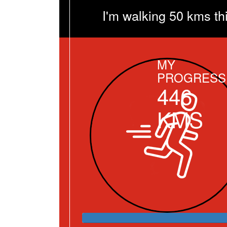
I'm walking 50 kms th
MY
PROGRESS
446
KMS