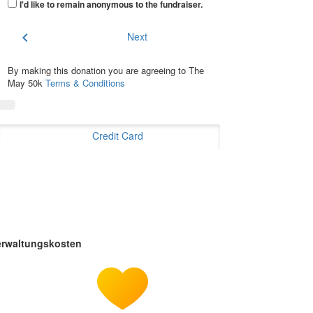
I'd like to remain anonymous to the fundraiser
.
chevron_left
Next
By making this donation you are agreeing to The
May 50k
Terms & Conditions
Credit Card
erwaltungskosten