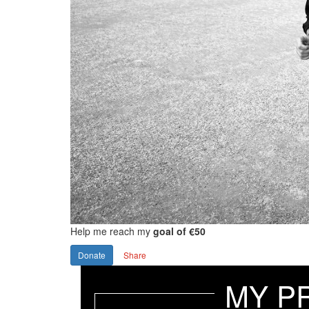
Help me reach my
goal of €50
Donate
Share
MY P