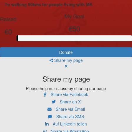
I'm walking 50kms for people living with MS
My Goal
Raised
€50
€0
Donate
Share my page
Share my page
Please help our cause by sharing our page
Share via Facebook
Share on X
Share via Email
Share via SMS
Auf Linkedin teilen
Share via WhatsApp