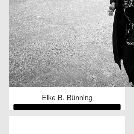
Eike B. Bünning
Raised so far:
€78