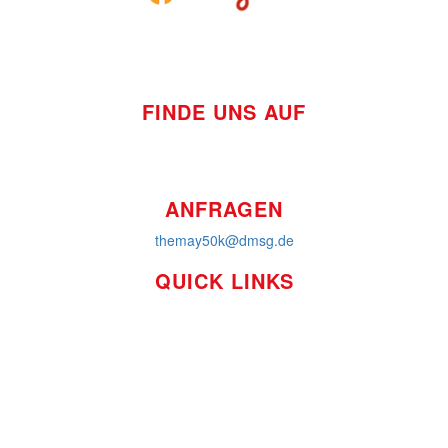
FINDE UNS AUF
ANFRAGEN
themay50k@dmsg.de
QUICK LINKS
So funktioniert's
Über uns
Platzierungen
Bildmaterial
Häufig gestellte Fragen