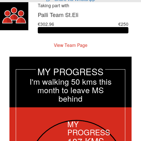
Taking part with
Palli Team St.Eli
€302.96
€250
View Team Page
MY PROGRESS
I'm walking 50 kms this
month to leave MS
behind
MY
PROGRESS
187
KMS