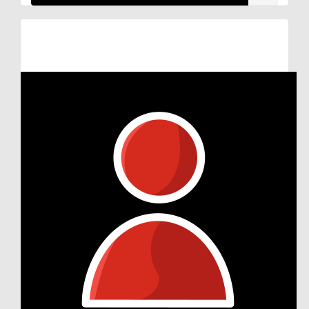
Raised so far:
€44