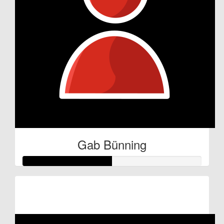
Gab Bünning
Raised so far:
€25