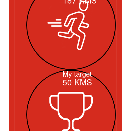
My target
50
KMS