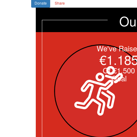
Donate
Share
Ou
We've Rais
€1.18
Of €1.500
Goal