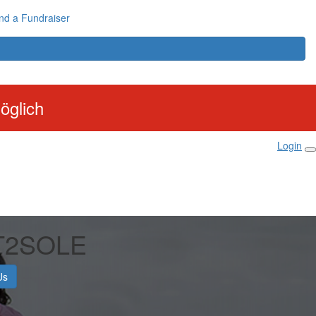
nd a Fundraiser
öglich
Login
T2SOLE
Us