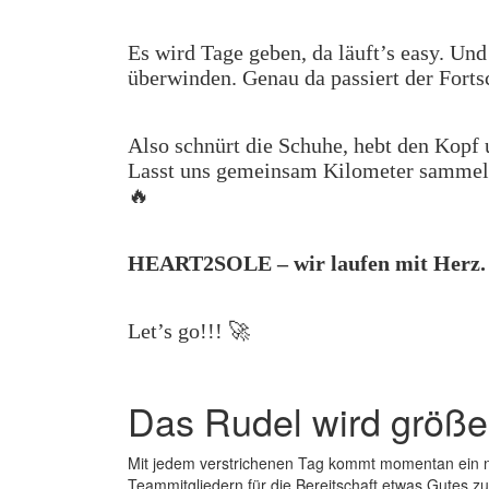
Es wird Tage geben, da läuft’s easy. Und
überwinden. Genau da passiert der Forts
Also schnürt die Schuhe, hebt den Kopf u
Lasst uns gemeinsam Kilometer sammeln,
🔥
HEART2SOLE – wir laufen mit Herz. W
Let’s go!!! 🚀
Das Rudel wird größ
Mit jedem verstrichenen Tag kommt momentan ein n
Teammitgliedern für die Bereitschaft etwas Gutes zu