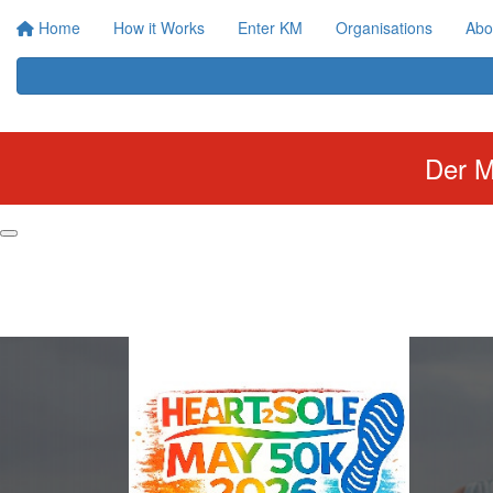
Home
How it Works
Enter KM
Organisations
Abo
Der M