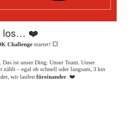
h los… ❤️
K Challenge
startet! 💥
. Das ist unser Ding. Unser Team. Unser
t zählt – egal ob schnell oder langsam, 3 km
der, wir laufen
füreinander
. ❤️