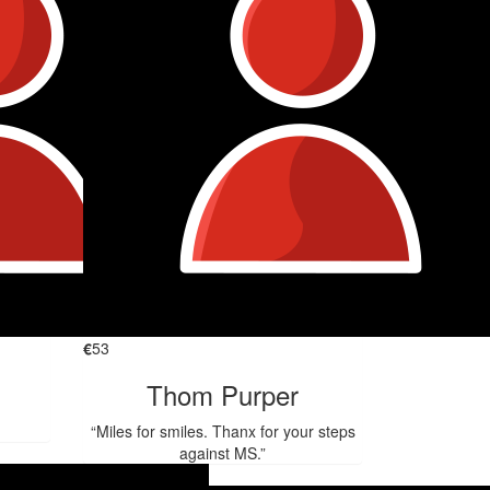
€
53
Thom Purper
“Miles for smiles. Thanx for your steps
against MS.”