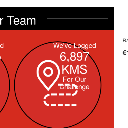
r Team
Ra
ed
We've Logged
5
6,897
€
KMS
For Our
Challenge