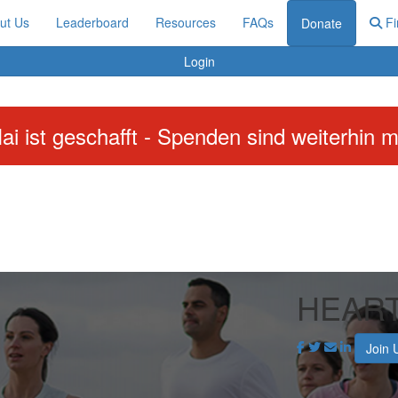
ut Us
Leaderboard
Resources
FAQs
Fi
Donate
Login
ai ist geschafft - Spenden sind weiterhin m
HEAR
Join 