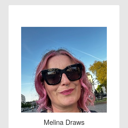
Raised so far:
€11
Melina Draws