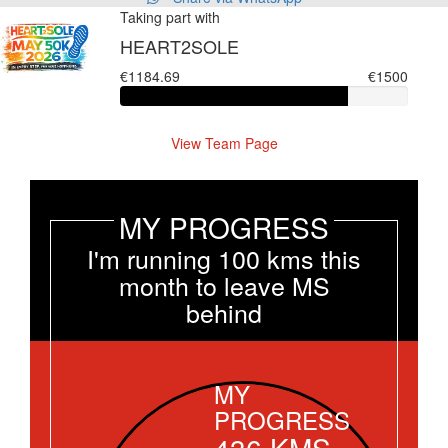
Taking part with
HEART2SOLE
€1184.69
€1500
View Team Page
MY PROGRESS
I'm running 100 kms this
month to leave MS
behind
MY
PROGRESS
436
KMS