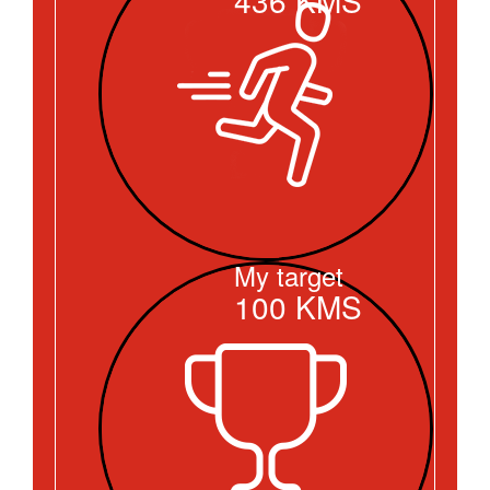
My target
100
KMS