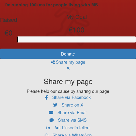
I'm running 100kms for people living with MS
My Goal
Raised
€100
€0
Donate
Share my page
Share my page
Please help our cause by sharing our page
Share via Facebook
Share on X
Share via Email
Share via SMS
Auf Linkedin teilen
Share via WhatsApp