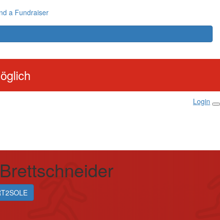
nd a Fundraiser
öglich
Login
Brettschneider
RT2SOLE