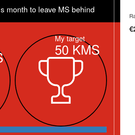
is month to leave MS behind
Ra
€
My target
50
KMS
S