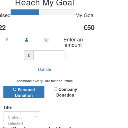
Reach My Goal
ised
My Goal
22
€50
Enter an
€
amount
€
Donate
Donations over $2 are tax deductible.
Donation Type
Company
Personal
Donation
Donation
Title
Nothing
selected