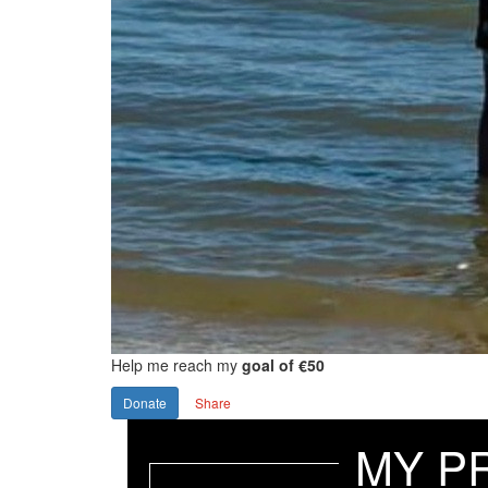
Help me reach my
goal of €50
Donate
Share
MY P