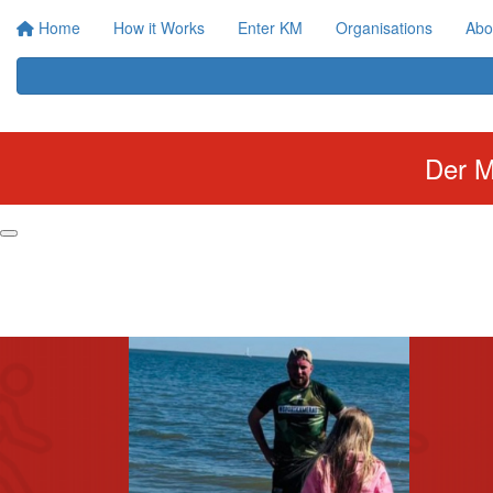
Home
How it Works
Enter KM
Organisations
Abo
Der M