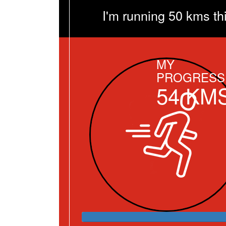
I'm running 50 kms th
MY
PROGRESS
54
KM