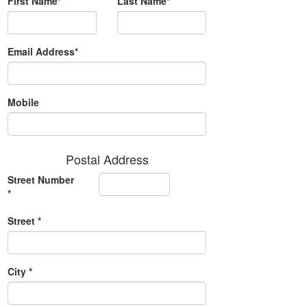
First Name*
Last Name*
Email Address*
Mobile
Postal Address
Street Number
*
Street *
City *