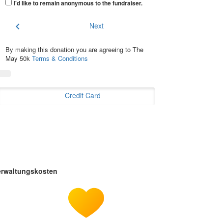
I'd like to remain anonymous to the fundraiser
.
chevron_left
Next
By making this donation you are agreeing to The
May 50k
Terms & Conditions
Credit Card
erwaltungskosten