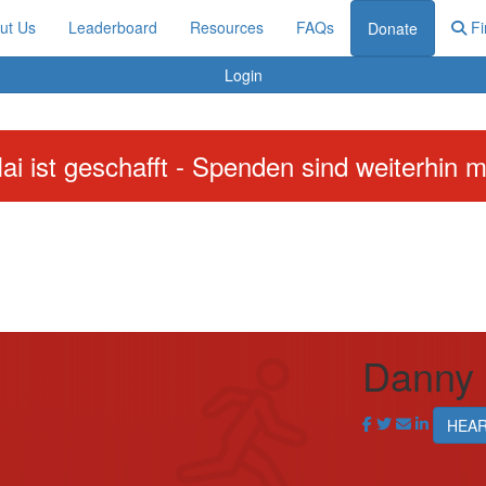
ut Us
Leaderboard
Resources
FAQs
Fi
Donate
Login
ai ist geschafft - Spenden sind weiterhin m
Danny 
HEA