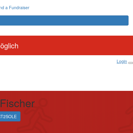
nd a Fundraiser
öglich
Login
Fischer
RT2SOLE