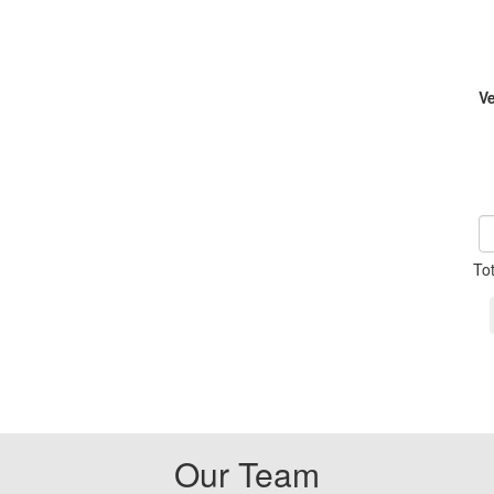
V
To
Our Team