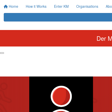
Home
How it Works
Enter KM
Organisations
Abo
Der M