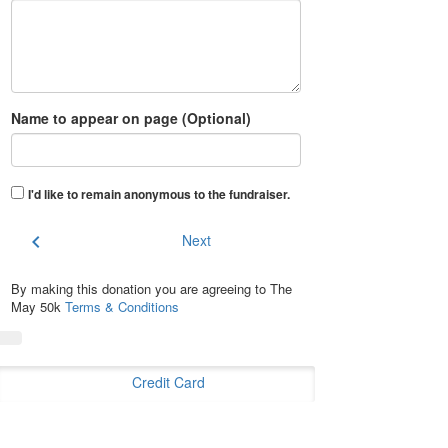
Name to appear on page (Optional)
I'd like to remain anonymous to the fundraiser
.
chevron_left
Next
By making this donation you are agreeing to The
May 50k
Terms & Conditions
Credit Card