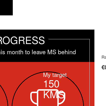
ROGRESS
his month to leave MS behind
Ra
€
My target
150
KMS