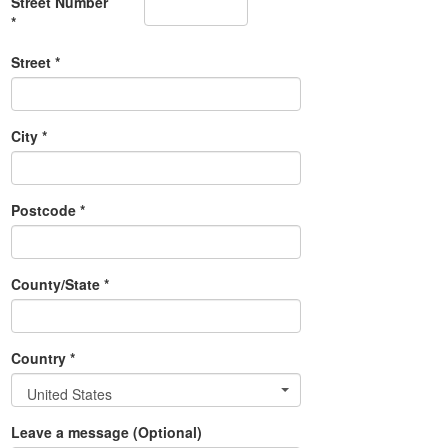
Street Number
*
Street *
City *
Postcode *
County/State *
Country *
United States
Leave a message (Optional)