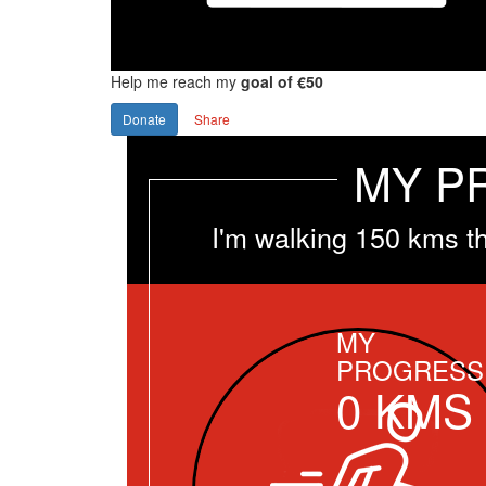
Help me reach my
goal of €50
Donate
Share
MY P
I'm walking 150 kms t
MY
PROGRESS
0
KMS