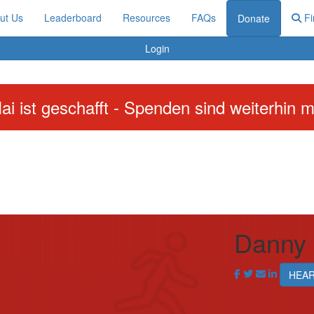
ut Us
Leaderboard
Resources
FAQs
Fi
Donate
Login
ai ist geschafft - Spenden sind weiterhin m
Danny 
HEA