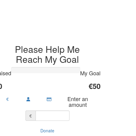
Please Help Me
Reach My Goal
ised
My Goal
0
€50
Enter an
€
amount
€
Donate