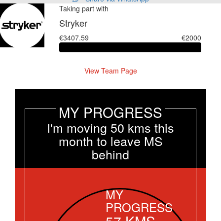
Taking part with
Stryker
€3407.59
€2000
View Team Page
MY PROGRESS
I'm moving 50 kms this
month to leave MS
behind
MY
PROGRESS
57
KMS