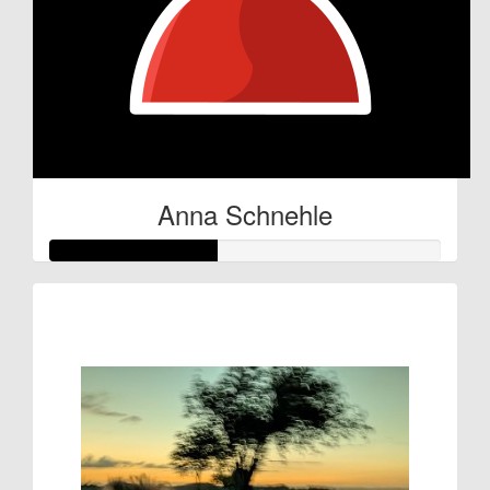
Anna Schnehle
Raised so far:
€21