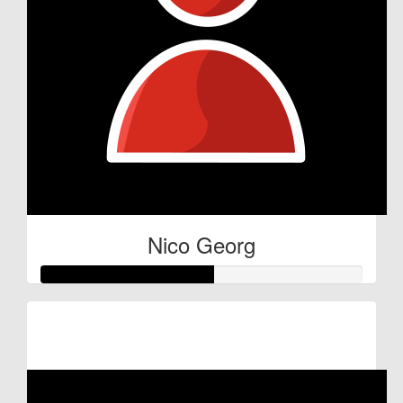
Nico Georg
Raised so far:
€27