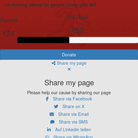
I'm moving 50kms for people living with MS
My Goal
Raised
€50
€21
Donate
Share my page
Share my page
Please help our cause by sharing our page
Share via Facebook
Share on X
Share via Email
Share via SMS
Auf Linkedin teilen
Share via WhatsApp