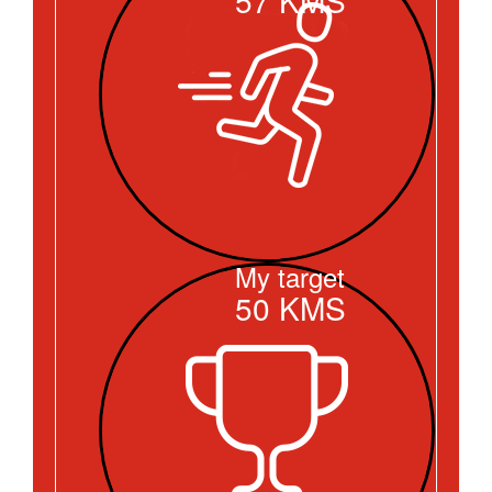
My target
50
KMS