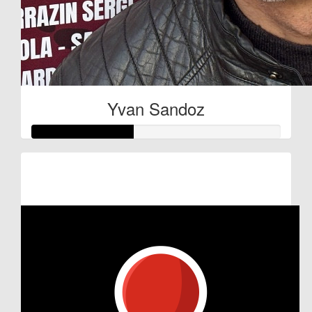
Yvan Sandoz
Raised so far:
€80