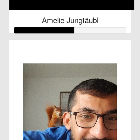
Amelie Jungtäubl
Raised so far:
€27