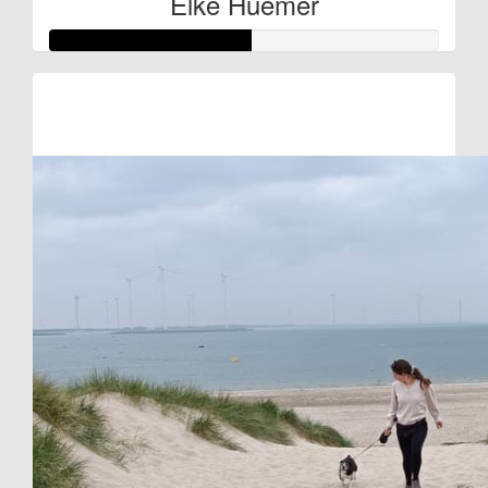
Elke Huemer
Raised so far:
€52