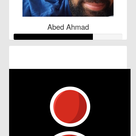
Abed Ahmad
Raised so far:
€180