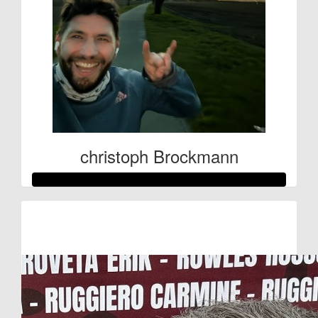
christoph Brockmann
Raised so far:
€464