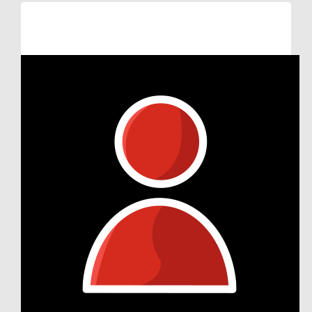
Raised so far:
€102