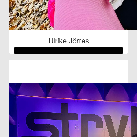
Ulrike Jörres
Raised so far:
€1.352