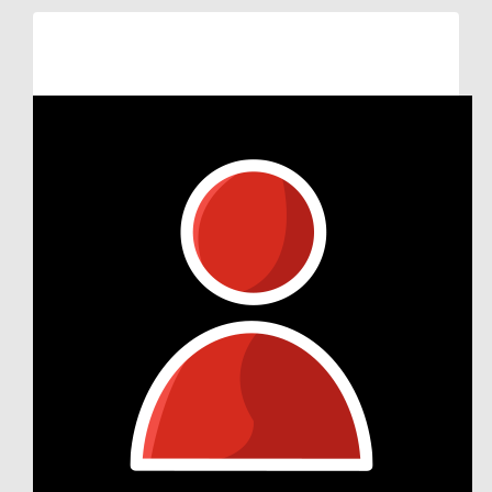
Raised so far:
€27