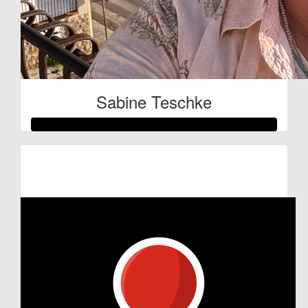
Sabine Teschke
Raised so far:
€372