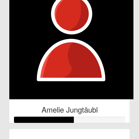
Amelie Jungtäubl
Raised so far: