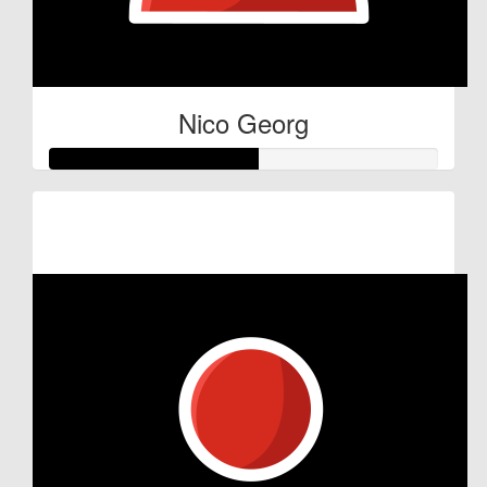
Nico Georg
Raised so far:
€27