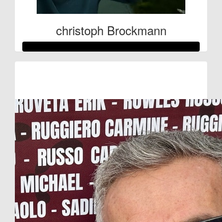
christoph Brockmann
Raised so far:
€464