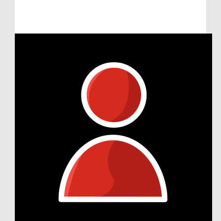
Raised so far:
€180