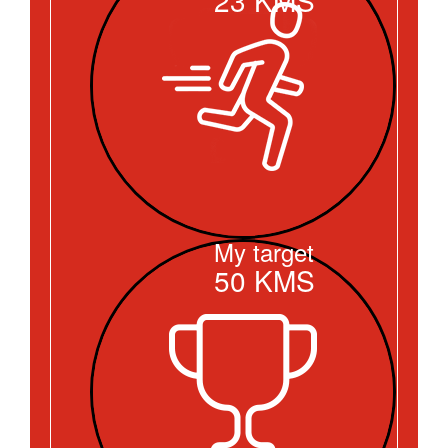
My target
50
KMS