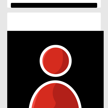
Raised so far:
€372