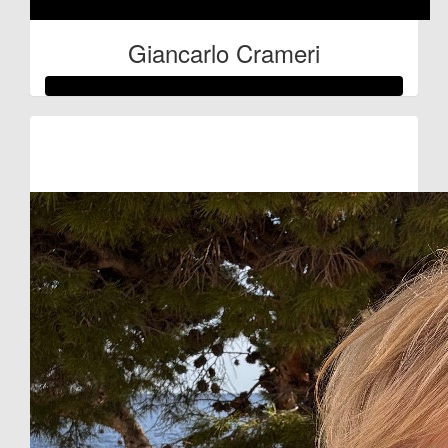
Giancarlo Crameri
Raised so far:
€61