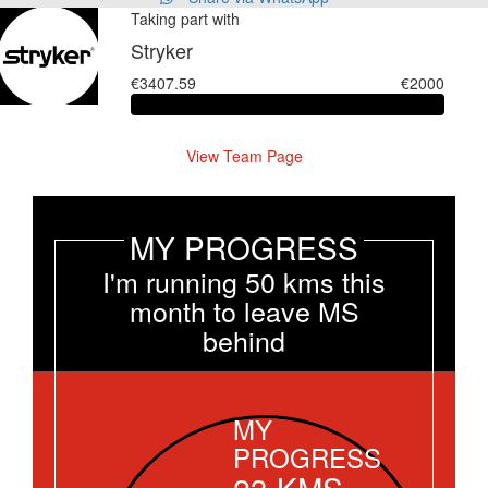
Taking part with
Stryker
€3407.59
€2000
View Team Page
MY PROGRESS
I'm running 50 kms this
month to leave MS
behind
MY
PROGRESS
23
KMS