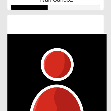
Raised so far:
€80