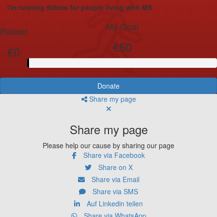
I'm running 50kms for people living with MS
My Goal
Raised
€50
€0
Donate
Share my page
Share my page
Please help our cause by sharing our page
Share via Facebook
Share on X
Share via Email
Share via SMS
Auf Linkedin teilen
Share via WhatsApp