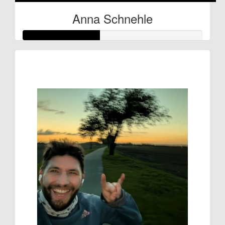
Anna Schnehle
Raised so far:
€21