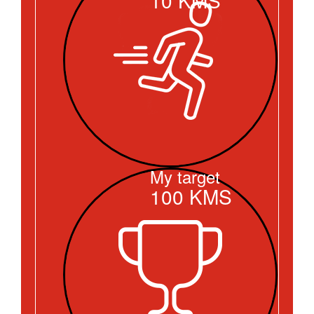
My target
100
KMS