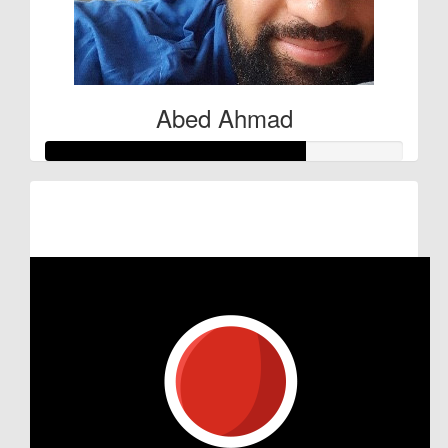
Abed Ahmad
Raised so far:
€180