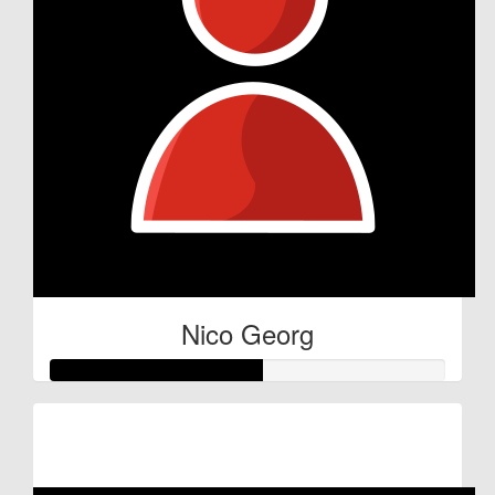
Nico Georg
Raised so far:
€27