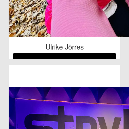
Ulrike Jörres
Raised so far:
€1.352