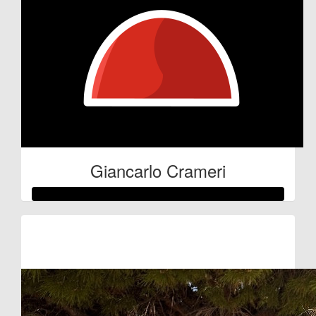
Giancarlo Crameri
Raised so far:
€61