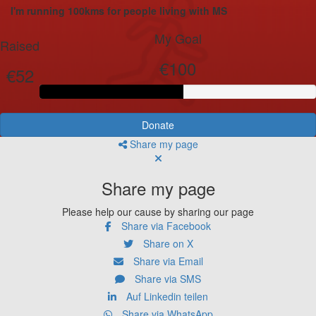
I'm running 100kms for people living with MS
My Goal
Raised
€100
€52
Donate
Share my page
Share my page
Please help our cause by sharing our page
Share via Facebook
Share on X
Share via Email
Share via SMS
Auf Linkedin teilen
Share via WhatsApp