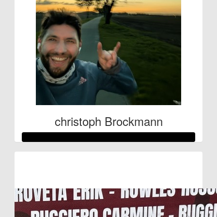
christoph Brockmann
Raised so far:
€464