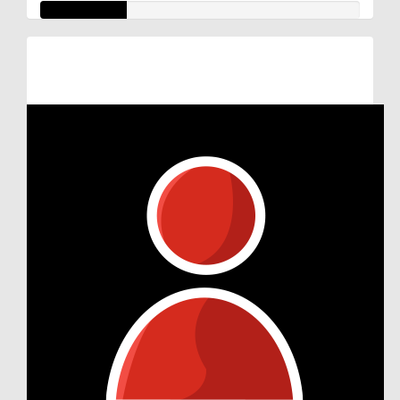
Raised so far:
€27