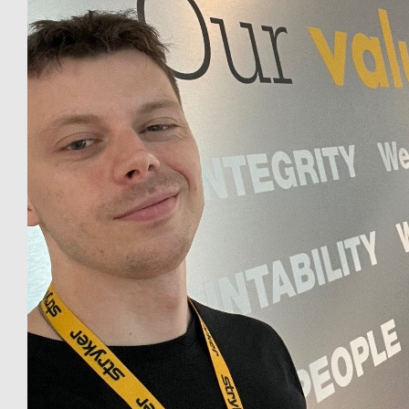
€
26.98
€
25
Sabine Teschke
Helg
💪🏼