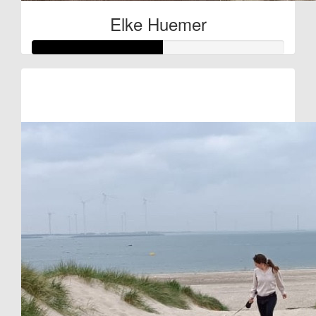
Elke Huemer
Raised so far:
€52