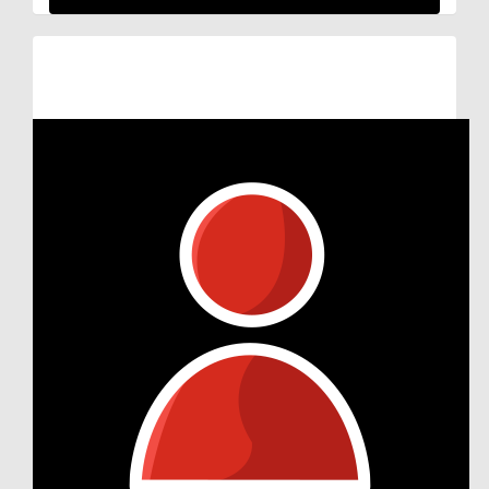
Raised so far:
€102