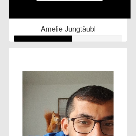
Amelie Jungtäubl
Raised so far:
€27