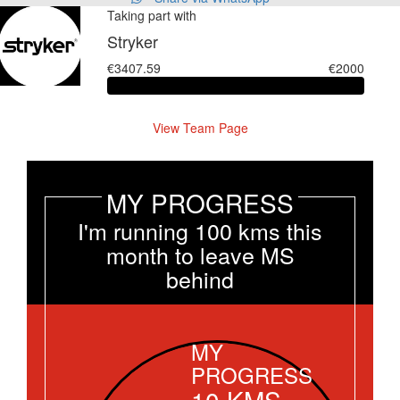
Taking part with
Stryker
€3407.59
€2000
View Team Page
MY PROGRESS
I'm running 100 kms this
month to leave MS
behind
MY
PROGRESS
10
KMS