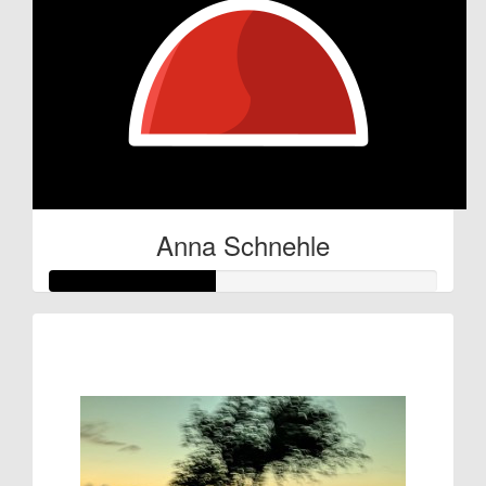
Anna Schnehle
Raised so far:
€21