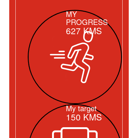
MY
PROGRESS
627
KMS
My target
150
KMS