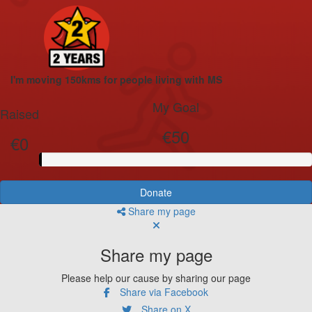
I'm moving 150kms for people living with MS
My Goal
Raised
€50
€0
Donate
Share my page
Share my page
Please help our cause by sharing our page
Share via Facebook
Share on X