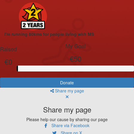
I'm running 80kms for people living with MS
My Goal
Raised
€50
€0
Donate
Share my page
Share my page
Please help our cause by sharing our page
Share via Facebook
Share on X