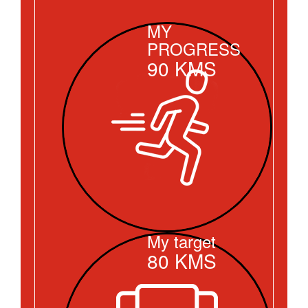
MY
PROGRESS
90
KMS
My target
80
KMS