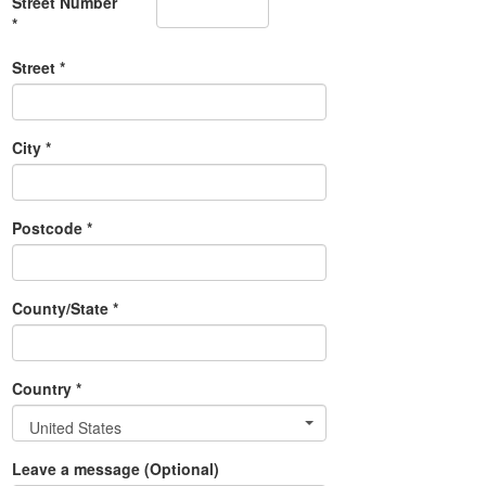
Street Number
*
Street *
City *
Postcode *
County/State *
Country *
United States
Leave a message (Optional)