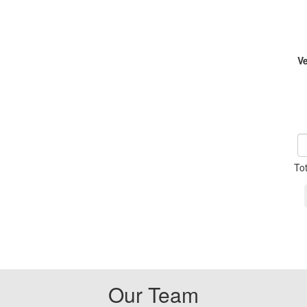
V
To
Our Team