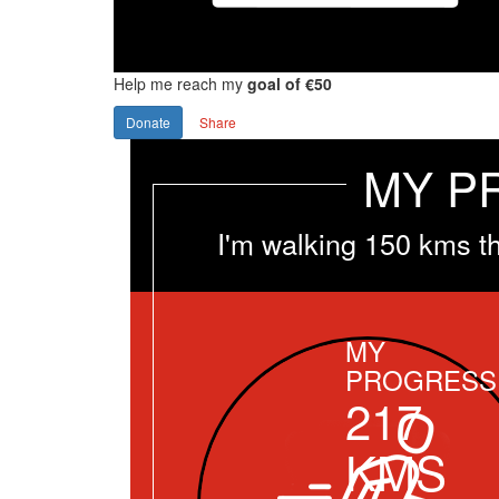
Help me reach my
goal of €50
Donate
Share
MY P
I'm walking 150 kms t
MY
PROGRESS
217
KMS