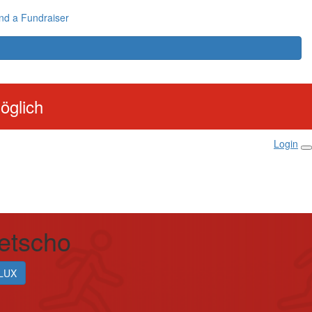
nd a Fundraiser
öglich
Login
Jetscho
LUX