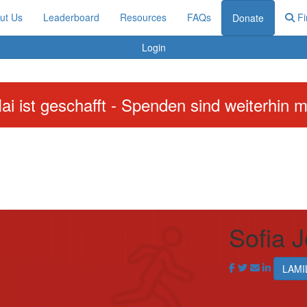
ut Us
Leaderboard
Resources
FAQs
Fi
Donate
Login
ai ist geschafft - Spenden sind weiterhin m
Sofia 
LAMI