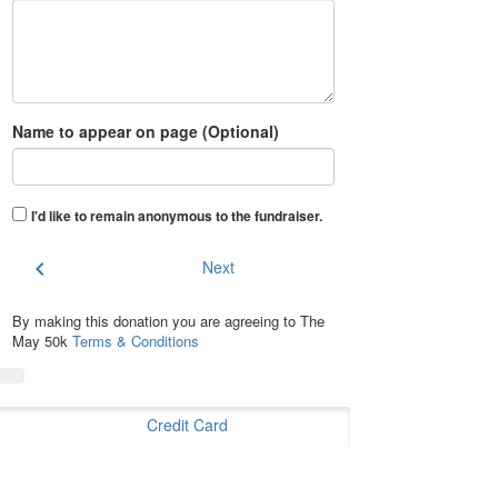
Name to appear on page (Optional)
I'd like to remain anonymous to the fundraiser
.
chevron_left
Next
By making this donation you are agreeing to The
May 50k
Terms & Conditions
Credit Card