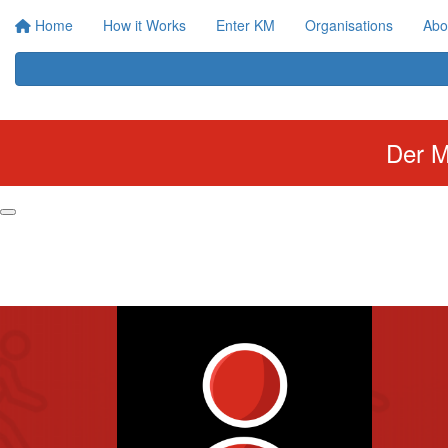
Home
How it Works
Enter KM
Organisations
Abo
Der M