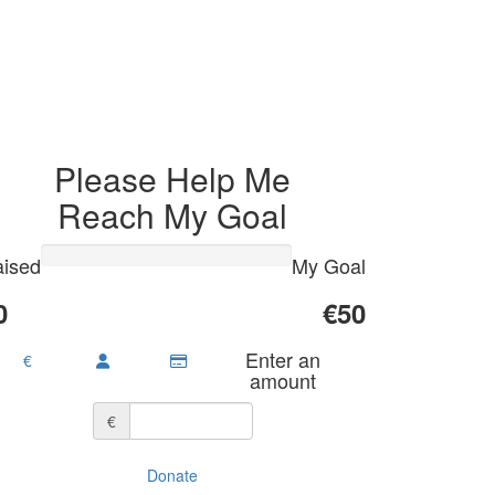
Please Help Me
Reach My Goal
ised
My Goal
0
€50
Enter an
€
amount
€
Donate