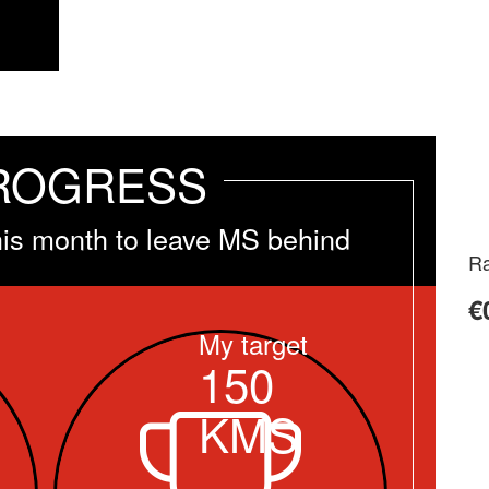
ROGRESS
his month to leave MS behind
Ra
€
My target
150
KMS