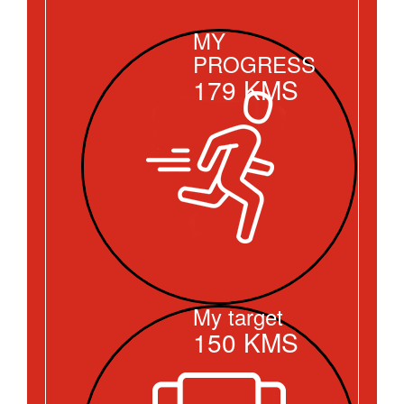
MY
PROGRESS
179
KMS
My target
150
KMS