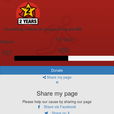
I'm walking 150kms for people living with MS
My Goal
Raised
€50
€27
Donate
Share my page
Share my page
Please help our cause by sharing our page
Share via Facebook
Share on X