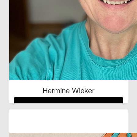
Hermine Wieker
Raised so far:
€71