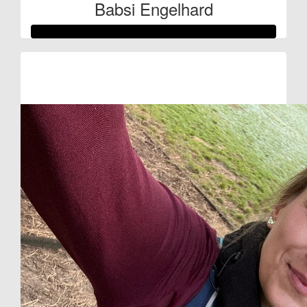
Babsi Engelhard
Raised so far:
€128