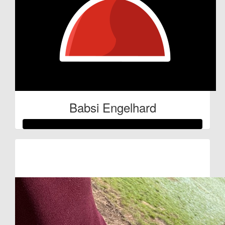
Babsi Engelhard
Raised so far:
€128