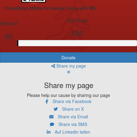
I'm walking 50kms for people living with MS
My Goal
Raised
€50
€0
Donate
Share my page
Share my page
Please help our cause by sharing our page
Share via Facebook
Share on X
Share via Email
Share via SMS
Auf Linkedin teilen