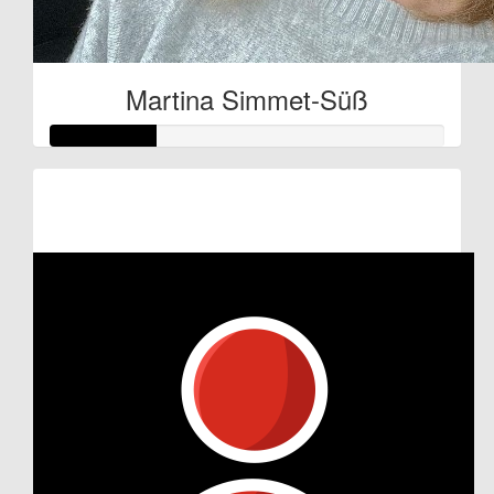
Martina Simmet-Süß
Raised so far:
€27