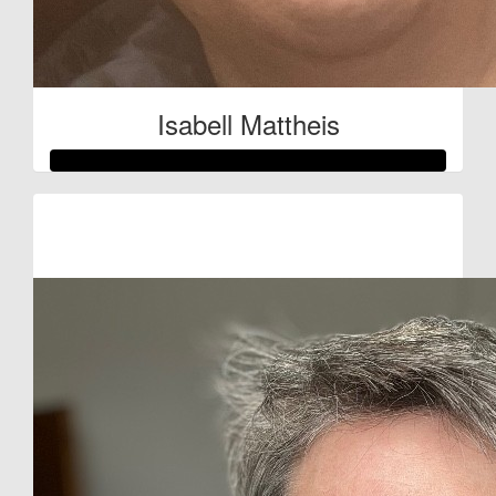
Isabell Mattheis
Raised so far:
€53