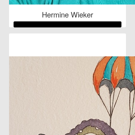
Hermine Wieker
Raised so far:
€71