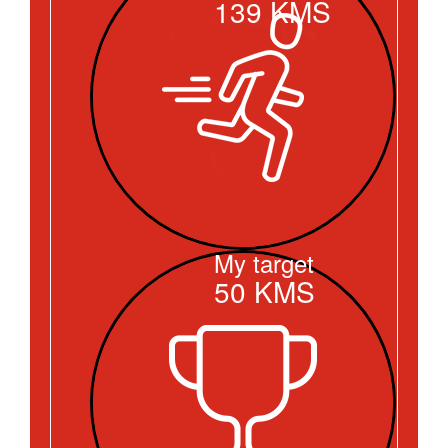
139
KMS
My target
50
KMS