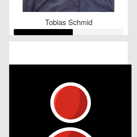
Tobias Schmid
Raised so far:
€27