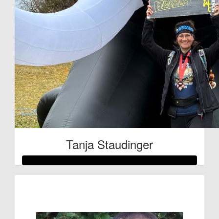
€
29.12
Jacky Dheer
Tanja Staudinger
Raised so far:
€61