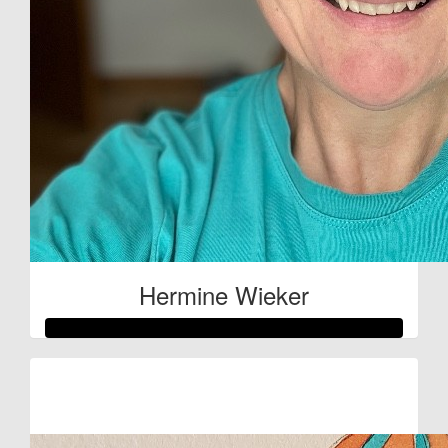
Hermine Wieker
Raised so far:
€71