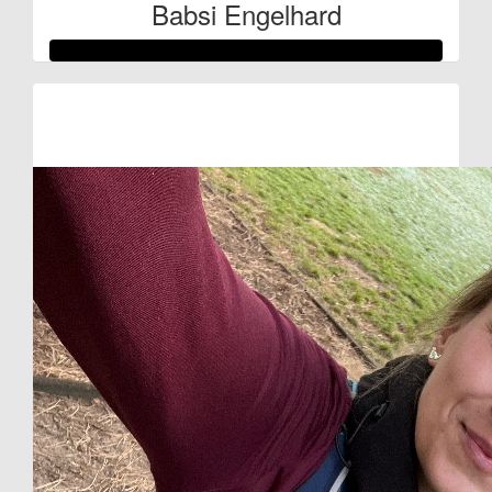
Babsi Engelhard
Raised so far:
€128