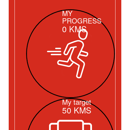
MY
PROGRESS
0
KMS
My target
50
KMS