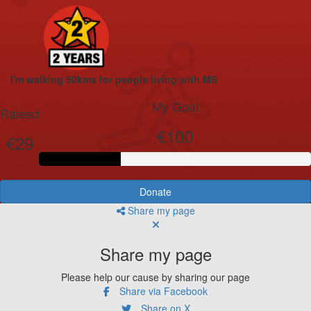
I'm walking 50kms for people living with MS
My Goal
Raised
€100
€29
Donate
Share my page
Share my page
Please help our cause by sharing our page
Share via Facebook
Share on X