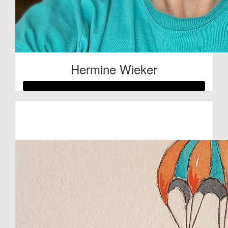
Hermine Wieker
Raised so far:
€71