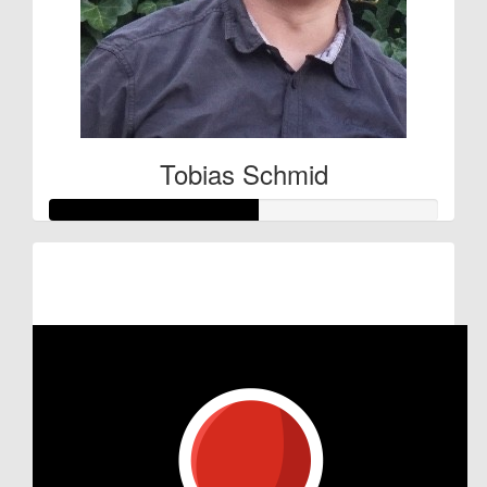
Tobias Schmid
Raised so far:
€27