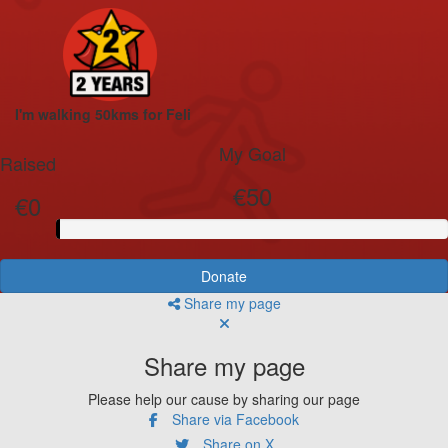
I'm walking 50kms for Feli
My Goal
Raised
€50
€0
Donate
Share my page
Share my page
Please help our cause by sharing our page
Share via Facebook
Share on X