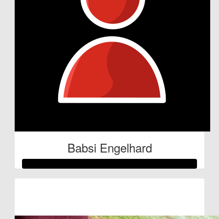
Babsi Engelhard
Raised so far:
€128