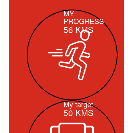
MY
PROGRESS
56
KMS
My target
50
KMS