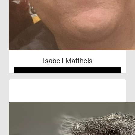
Isabell Mattheis
Raised so far:
€53