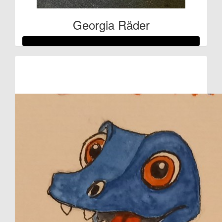
Georgia Räder
Raised so far:
€257