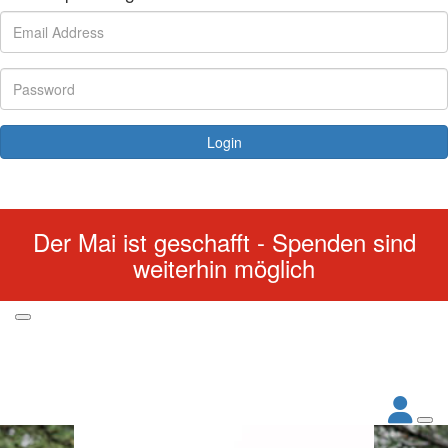
Login
Forgotten your password?
Der Mai ist geschafft - Spenden sind
weiterhin möglich