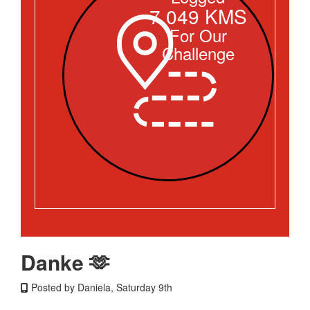
7,049 KMS
For Our
Challenge
Danke 🫶
Posted by Daniela, Saturday 9th