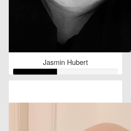
Jasmin Hubert
Raised so far:
€42