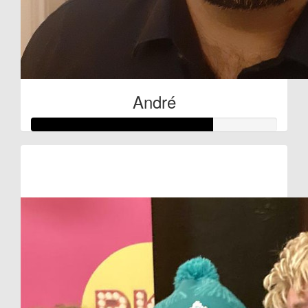
André
Raised so far:
€369