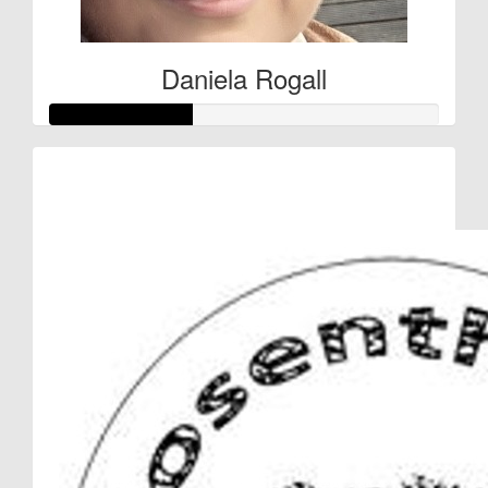
Daniela Rogall
Raised so far:
€366