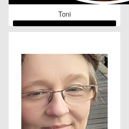
Toni
Raised so far:
€132