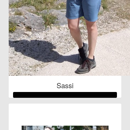
Sassi
Raised so far:
€332