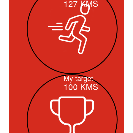
127
KMS
My target
100
KMS