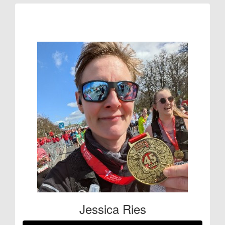
Raised so far:
€222
Jessica Ries