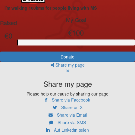
I'm walking 100kms for people living with MS
My Goal
Raised
€100
€0
Donate
Share my page
Share my page
Please help our cause by sharing our page
Share via Facebook
Share on X
Share via Email
Share via SMS
Auf Linkedin teilen