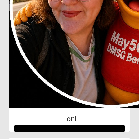
€
11.24
Andree Salzwede
Toni