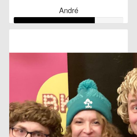
André
Raised so far:
€369