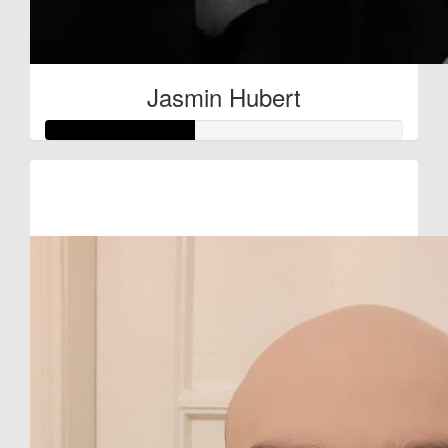
Jasmin Hubert
Raised so far:
€42