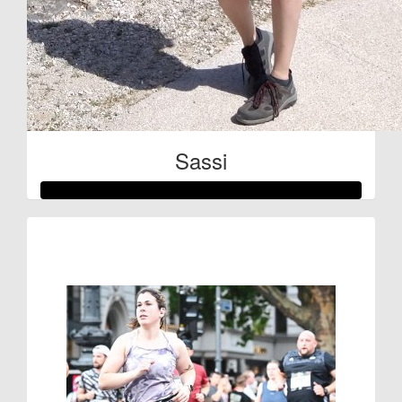
Sassi
Raised so far:
€332