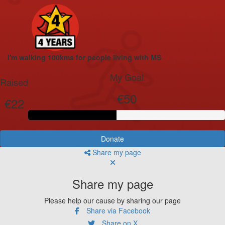
I'm walking 100kms for people living with MS
My Goal
Raised
€50
€22
Donate
Share my page
Share my page
Please help our cause by sharing our page
Share via Facebook
Share on X