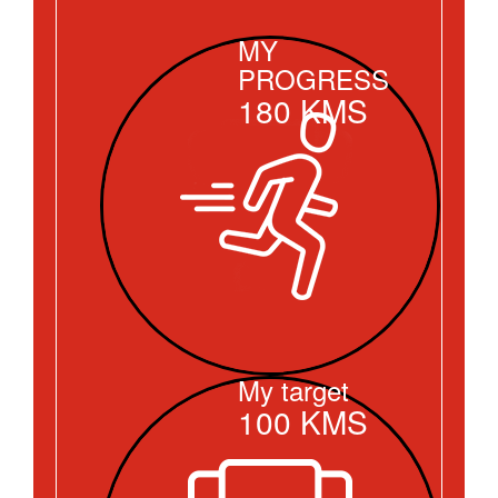
MY
PROGRESS
180
KMS
My target
100
KMS