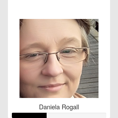
Raised so far:
€132
Daniela Rogall