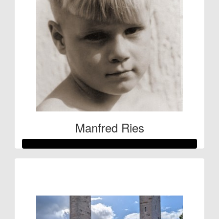
Manfred Ries
Raised so far:
€53