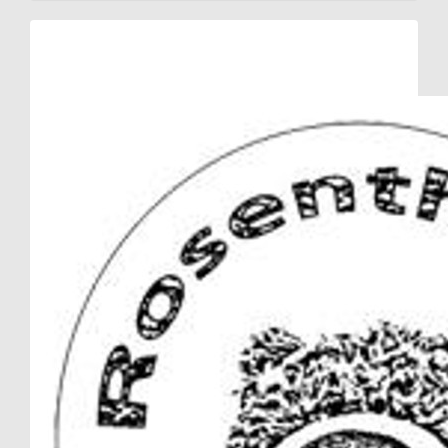
Raised so far:
€366