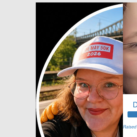
D
Raised 