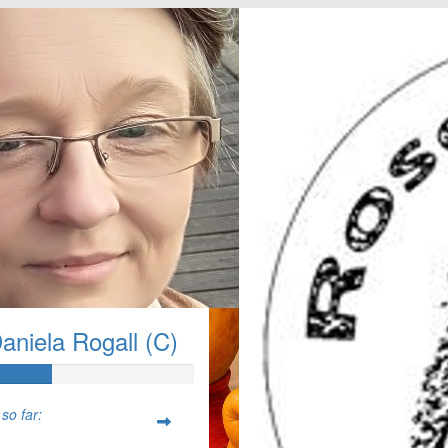
aniela Rogall (C)
so far: