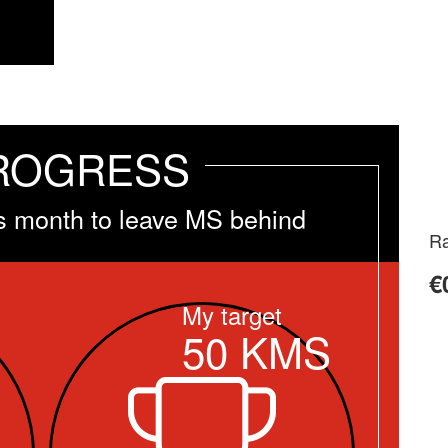
ROGRESS
his month to leave MS behind
Ra
€
My target
50
KMS