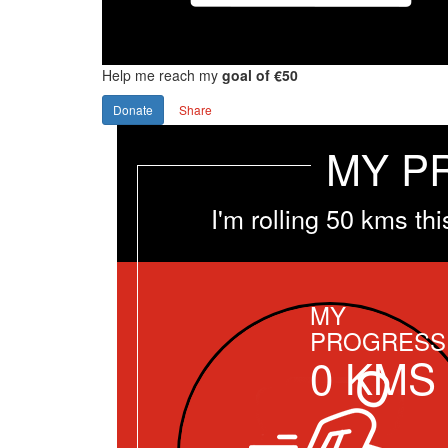
Help me reach my
goal of €50
Donate
Share
MY P
I'm rolling 50 kms t
MY
PROGRESS
0
KMS