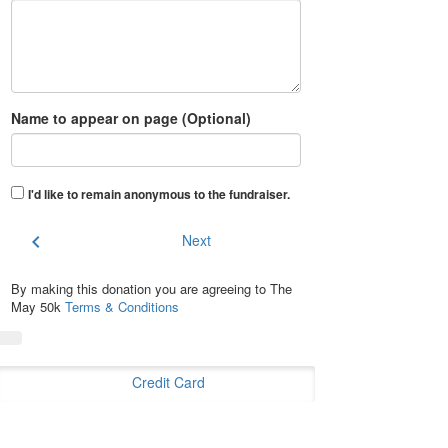
Name to appear on page (Optional)
I'd like to remain anonymous to the fundraiser
.
chevron_left
Next
By making this donation you are agreeing to The
May 50k
Terms & Conditions
Credit Card