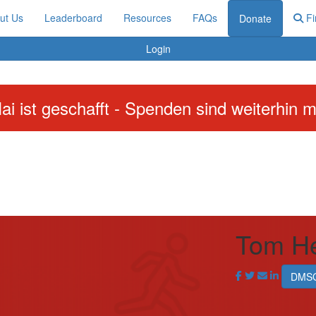
ut Us
Leaderboard
Resources
FAQs
Fi
Donate
Login
ai ist geschafft - Spenden sind weiterhin m
Tom H
DMSG