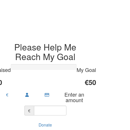
Please Help Me
Reach My Goal
ised
My Goal
0
€50
Enter an
€
amount
€
Donate