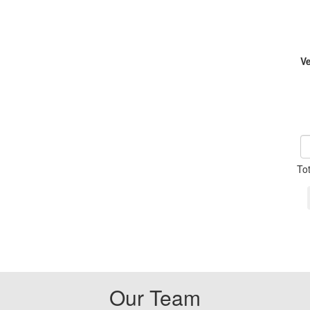
V
To
Our Team