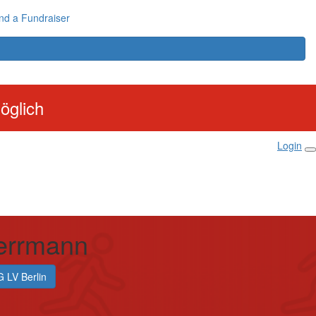
nd a Fundraiser
öglich
Login
errmann
 LV Berlin