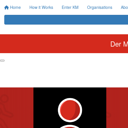
Home
How it Works
Enter KM
Organisations
Abo
Der M