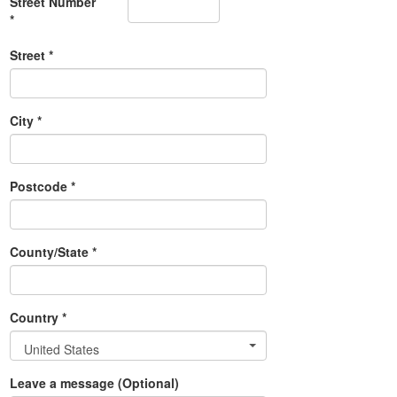
Street Number
*
Street *
City *
Postcode *
County/State *
Country *
United States
Leave a message (Optional)