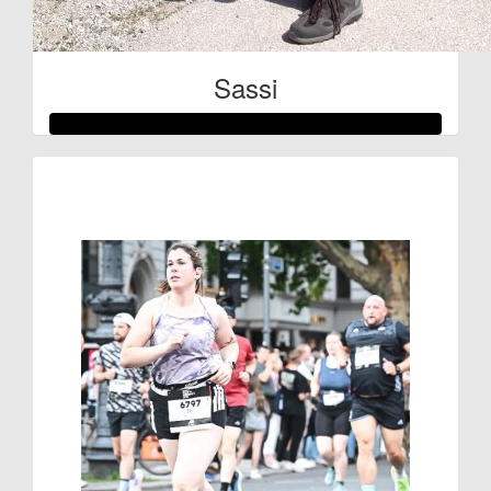
Sassi
Raised so far:
€332