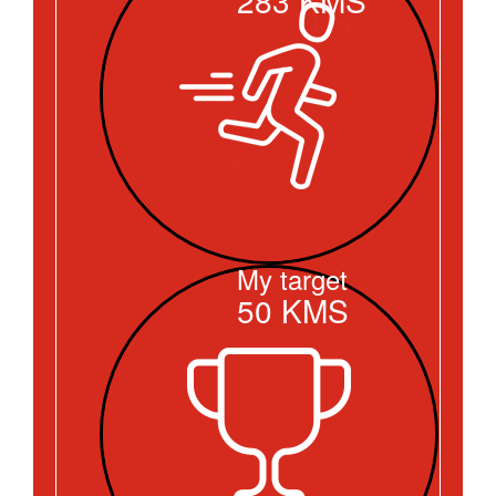
My target
50
KMS