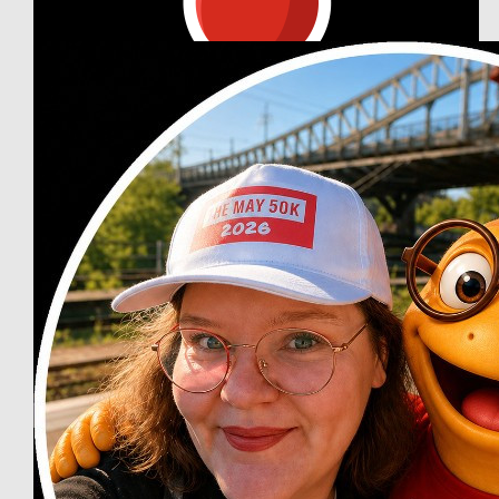
Our Team Members
€
208.80
Jason Frisch
€
26.98
Olivia Cholette Vagner