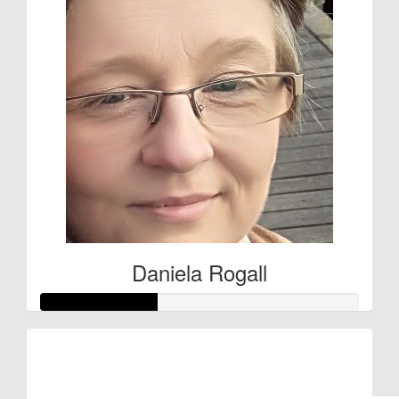
Daniela Rogall
Raised so far:
€366