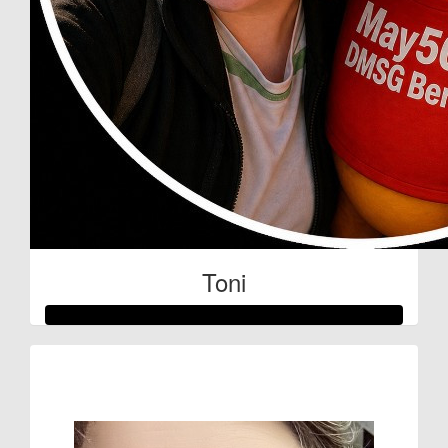
Toni
Raised so far:
€132