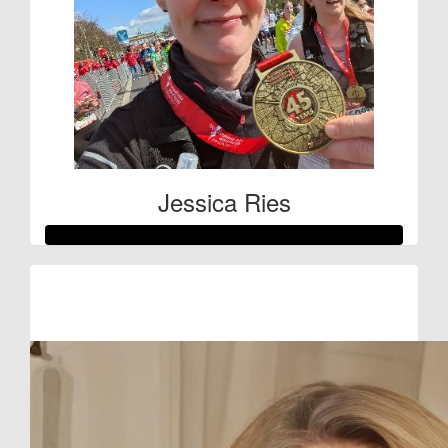
Jessica Ries
Raised so far:
€510