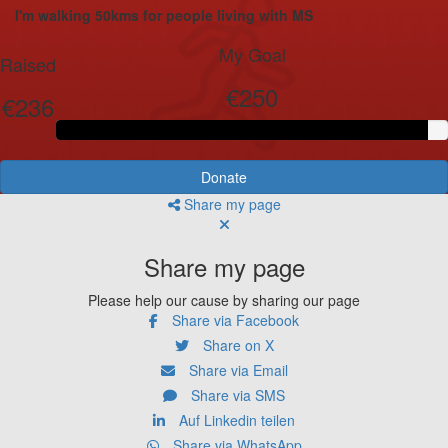
I'm walking 50kms for people living with MS
My Goal
Raised
€250
€236
Donate
Share my page
Share my page
Please help our cause by sharing our page
Share via Facebook
Share on X
Share via Email
Share via SMS
Auf Linkedin teilen
Share via WhatsApp