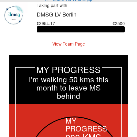
Taking part with
DMSG LV Berlin
€3954.17
€2500
View Team Page
MY PROGRESS
I'm walking 50 kms this
month to leave MS
behind
MY
PROGRESS
283
KMS