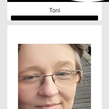
Toni
Raised so far:
€132