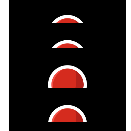
€
16.56
Simone Sengstock
Go - Isa - Go
€
16.56
Salvatore
Du wirst dein Ziel erreichen!
€
15
Jil Und Khry
Wir wünschen dir von Herzen das Allerbeste liebe Isa!! Du
leistest mit deinem Engagement wie so oft einen wertvollen
Beitrag. Bleib genauso wie du bist &lt;3
€
5.84
Abdullah Ishtiaq