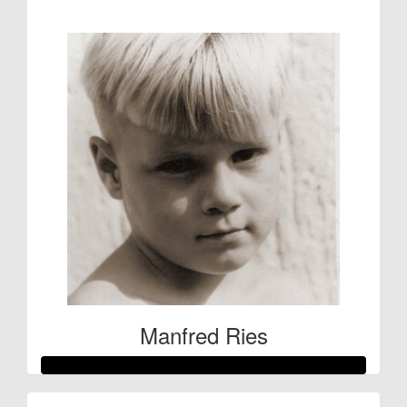
€53
Manfred Ries
Raised so far: