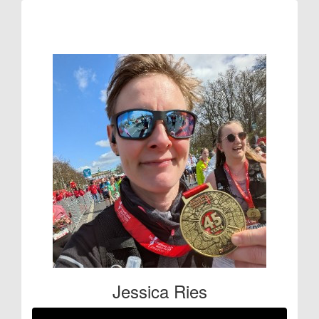
Raised so far:
€222
Jessica Ries