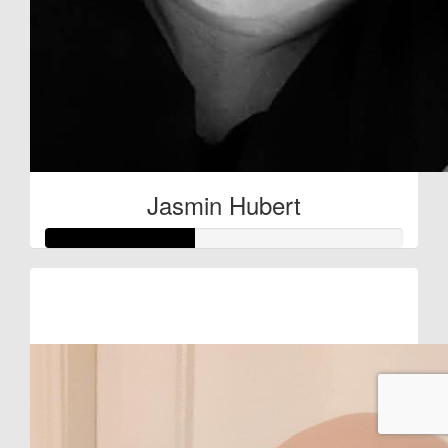
Jasmin Hubert
Raised so far:
€42