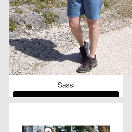
Sassi
Raised so far:
€332