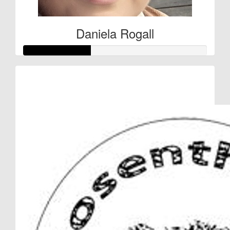
Daniela Rogall
Raised so far:
€366