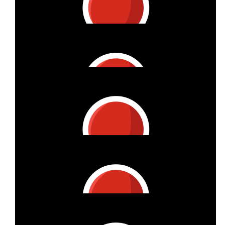
€
50
Angie
Die ersten Sonnenstrahlen sind wie Lächeln. Sie wärmen Herz
und Seele. Bleib so wie du bist ! Viel Gesundheit für dein
weiteres Leben ❤️