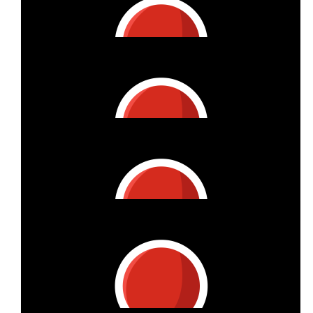
€
30
Pascal Kaiser
€
25
Marie
Jetzt geht's los!! Ich bin stolz auf dich und deine Engagement!
€
25
Lars
Glückwunsch, dass du es geschafft hast 🙂
€
20
Gisela
Run Isa Run.......