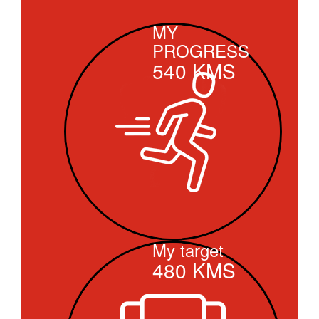
MY
PROGRESS
540
KMS
My target
480
KMS