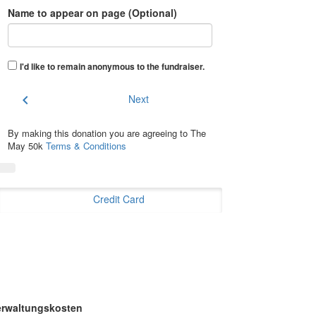
Name to appear on page (Optional)
I'd like to remain anonymous to the fundraiser
.
chevron_left
Next
By making this donation you are agreeing to The
May 50k
Terms & Conditions
Credit Card
erwaltungskosten