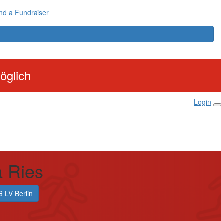
nd a Fundraiser
öglich
Login
a Ries
 LV Berlin