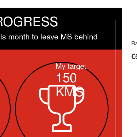
ROGRESS
is month to leave MS behind
Ra
€
My target
150
KMS