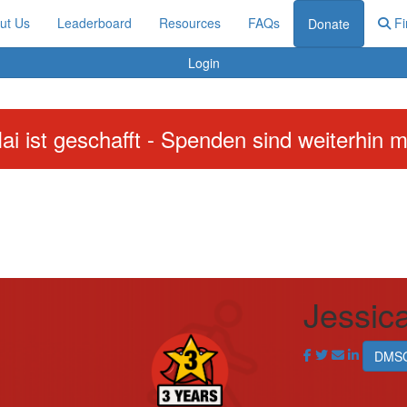
ut Us
Leaderboard
Resources
FAQs
Fi
Donate
Login
ai ist geschafft - Spenden sind weiterhin m
Jessic
DMSG