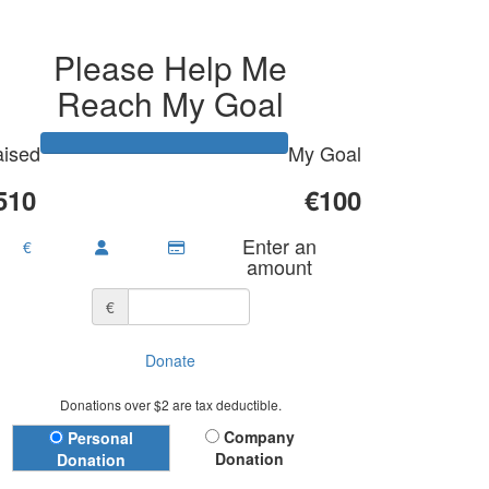
Please Help Me
Reach My Goal
ised
My Goal
510
€100
Enter an
€
amount
€
Donate
Donations over $2 are tax deductible.
Donation Type
Company
Personal
Donation
Donation