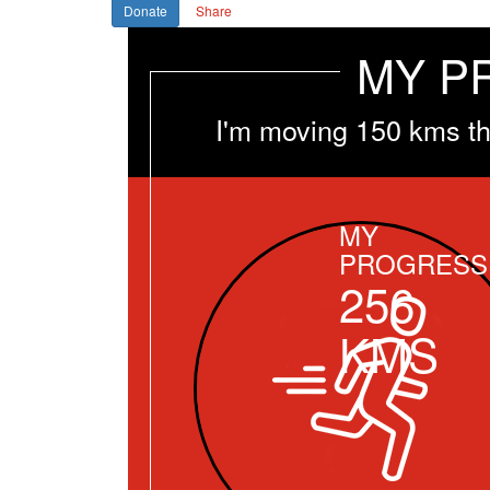
Donate
Share
MY P
I'm moving 150 kms th
MY
PROGRESS
256
KMS