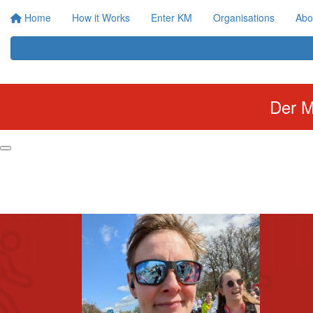
Home
How it Works
Enter KM
Organisations
Abo
Der M