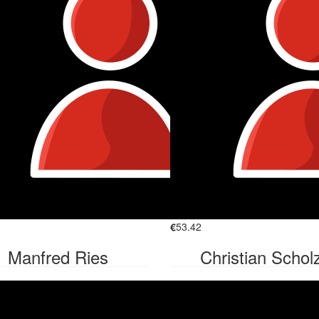
€
53.42
Manfred Ries
Christian Schol