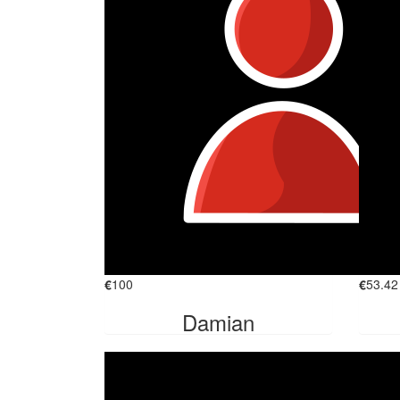
€
100
€
53.42
Damian