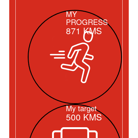
MY
PROGRESS
871
KMS
My target
500
KMS