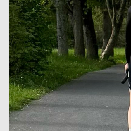
Viel Spaß und gut Fuß! :)
€
25
Sven Hofmann
€
25
Susanne Mathilde Hofmann