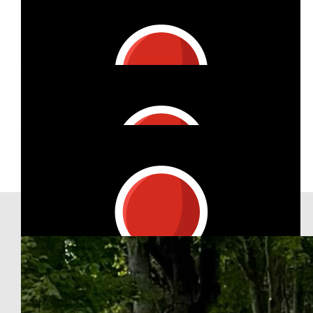
Our Team Members
€
100
Irmgard Röper
€
58.99
Vanessa Hofmann