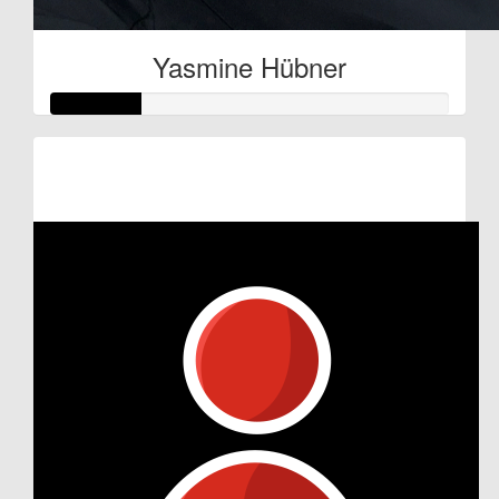
Yasmine Hübner
Raised so far:
€11