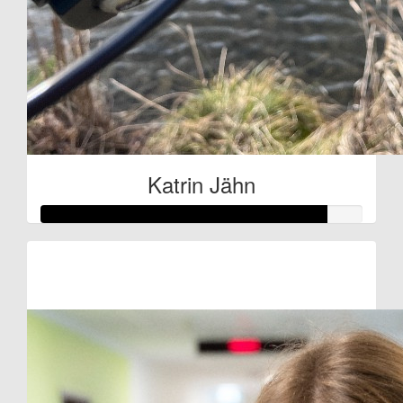
Katrin Jähn
Raised so far:
€44