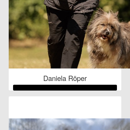
Daniela Röper
Raised so far:
€209