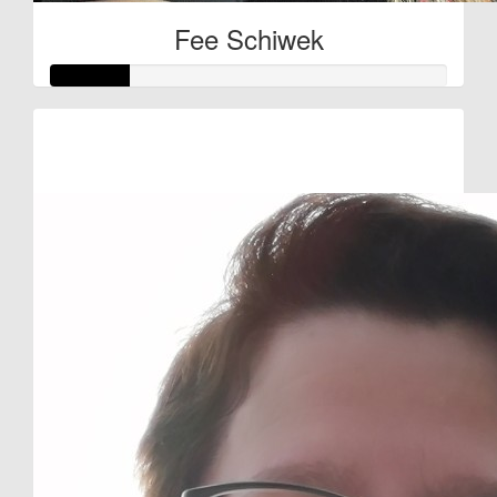
Fee Schiwek
Raised so far:
€10