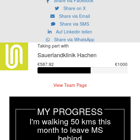
Share via Facebook
Share on X
Share via Email
Share via SMS
Auf Linkedin teilen
Share via WhatsApp
Taking part with
Sauerlandklinik Hachen
€587.92
€1000
View Team Page
MY PROGRESS
I'm walking 50 kms this
month to leave MS
behind