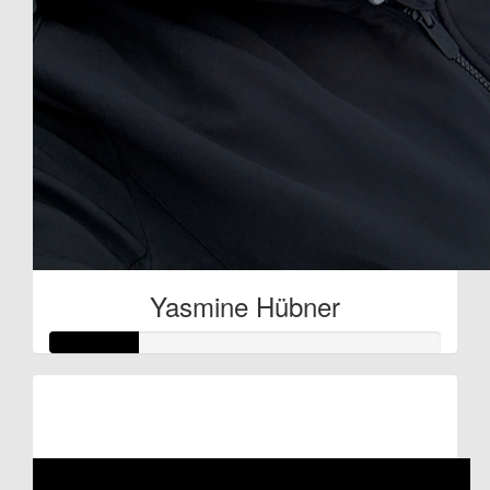
Yasmine Hübner
Raised so far:
€11