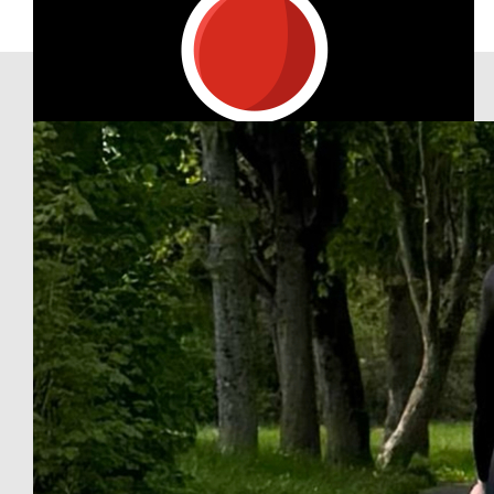
Our Team Members
€
11.24
Sonja Marais
😘