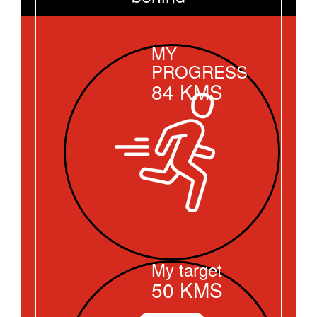
MY
PROGRESS
84
KMS
My target
50
KMS