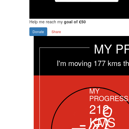
Help me reach my
goal of €50
Donate
Share
MY P
I'm moving 177 kms th
MY
PROGRESS
212
KMS