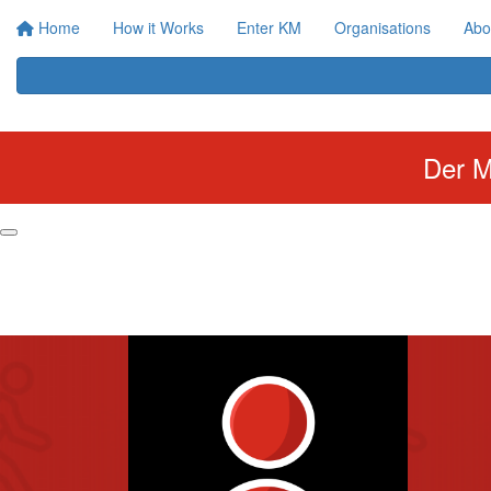
Home
How it Works
Enter KM
Organisations
Abo
Der M