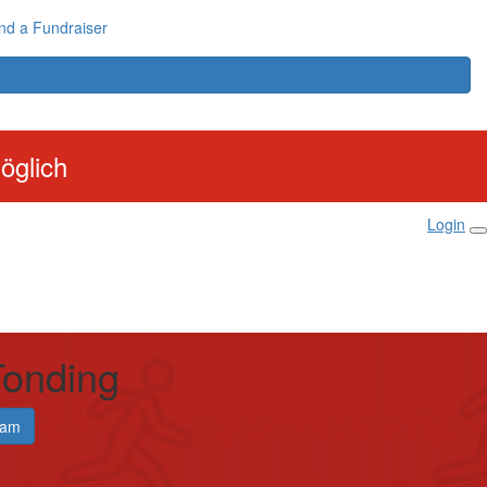
nd a Fundraiser
öglich
Login
Tonding
eam