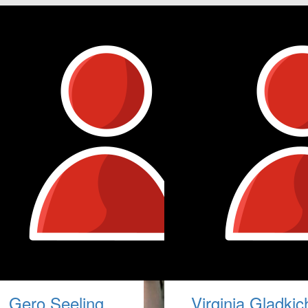
Gero Seeling
Virginia Gladkic