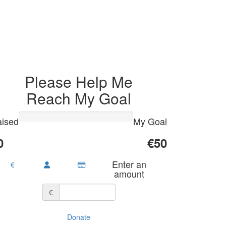
Please Help Me
Reach My Goal
ised
My Goal
0
€50
Enter an
€
amount
€
Donate