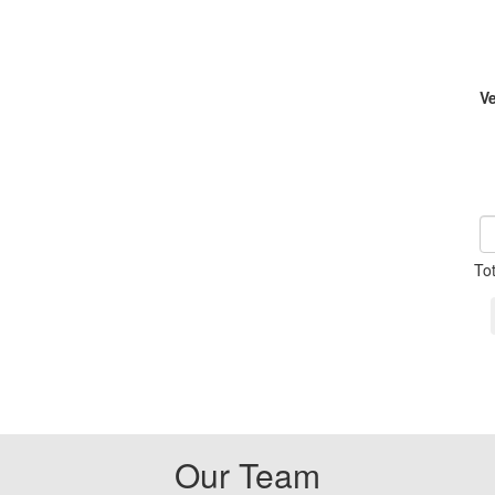
V
To
Our Team