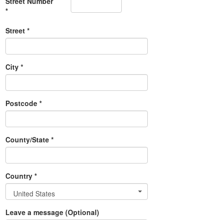
Street Number
*
Street *
City *
Postcode *
County/State *
Country *
United States
Leave a message (Optional)