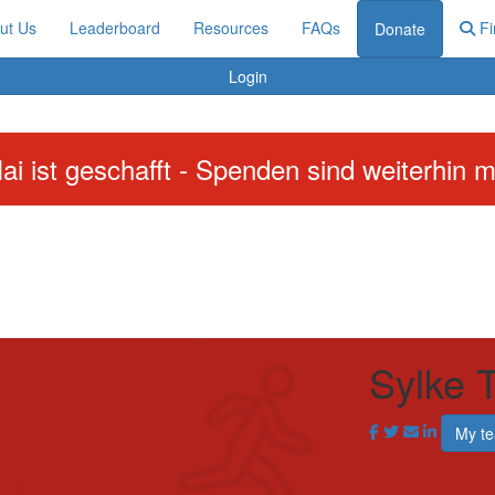
ut Us
Leaderboard
Resources
FAQs
Fi
Donate
Login
ai ist geschafft - Spenden sind weiterhin m
Sylke 
My t