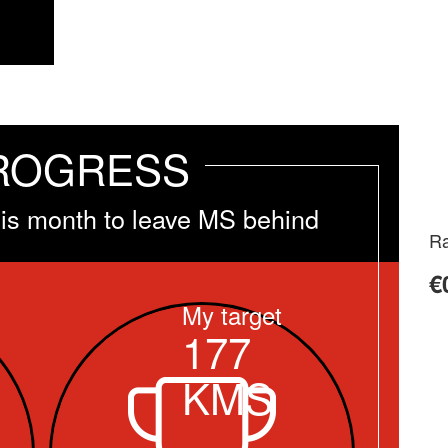
ROGRESS
is month to leave MS behind
Ra
€
My target
177
KMS