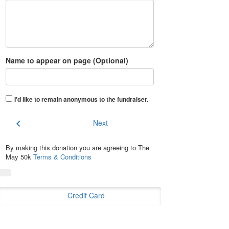
Name to appear on page (Optional)
I'd like to remain anonymous to the fundraiser
.
chevron_left
Next
By making this donation you are agreeing to The
May 50k
Terms & Conditions
Credit Card