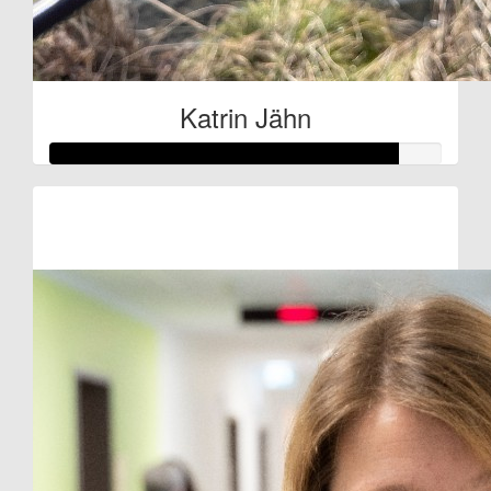
Katrin Jähn
Raised so far:
€44