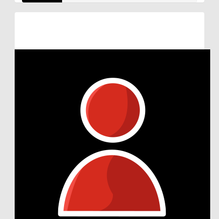
Raised so far:
€11