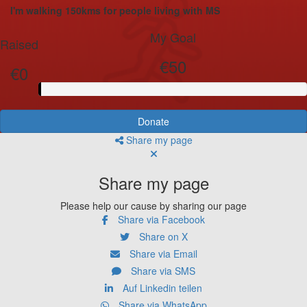
I'm walking 150kms for people living with MS
My Goal
Raised
€50
€0
Donate
Share my page
Share my page
Please help our cause by sharing our page
Share via Facebook
Share on X
Share via Email
Share via SMS
Auf Linkedin teilen
Share via WhatsApp