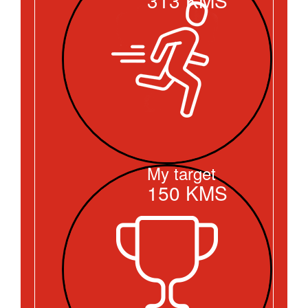
My target
150
KMS