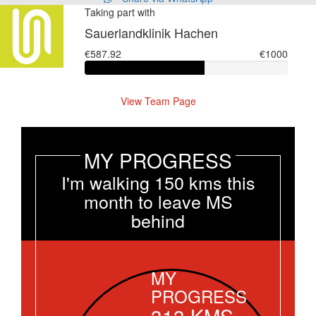
Taking part with
Sauerlandklinik Hachen
€587.92
€1000
View Team Page
MY PROGRESS
I'm walking 150 kms this
month to leave MS
behind
MY
PROGRESS
313
KMS