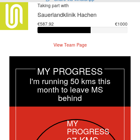
Taking part with
Sauerlandklinik Hachen
€587.92
€1000
View Team Page
MY PROGRESS
I'm running 50 kms this
month to leave MS
behind
MY
PROGRESS
97
KMS