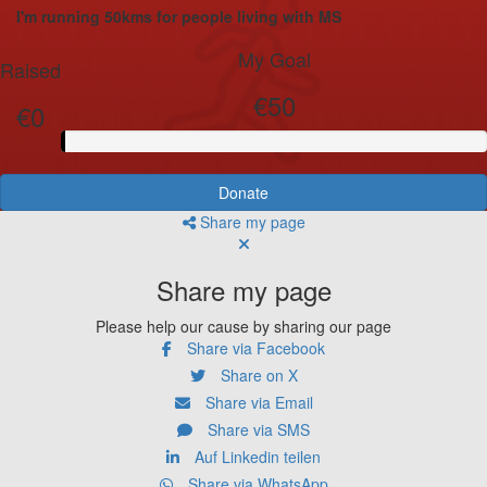
I'm running 50kms for people living with MS
My Goal
Raised
€50
€0
Donate
Share my page
Share my page
Please help our cause by sharing our page
Share via Facebook
Share on X
Share via Email
Share via SMS
Auf Linkedin teilen
Share via WhatsApp