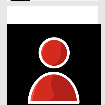
Raised so far:
€11