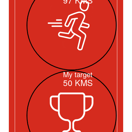
My target
50
KMS