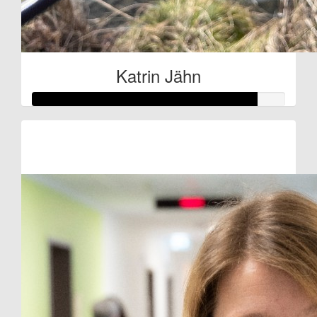
Katrin Jähn
Raised so far:
€44