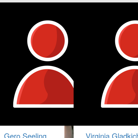
Gero Seeling
Virginia Gladkic