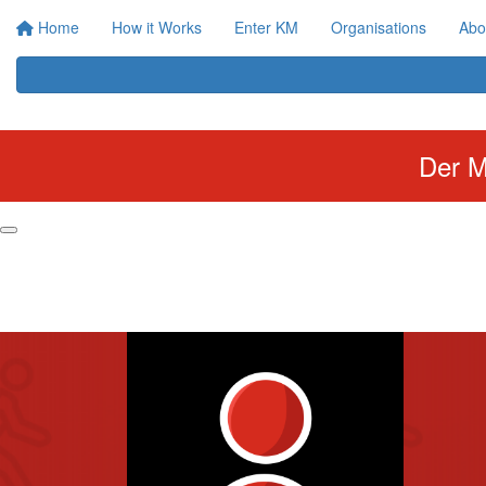
Home
How it Works
Enter KM
Organisations
Abo
Der M