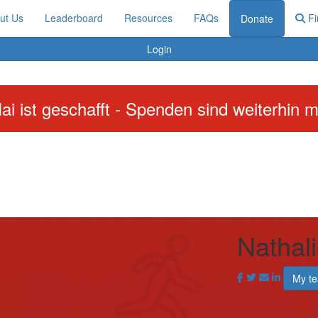
ut Us
Leaderboard
Resources
FAQs
Fi
Donate
Login
ai ist geschafft - Spenden sind weiterhin m
Nathal
My t