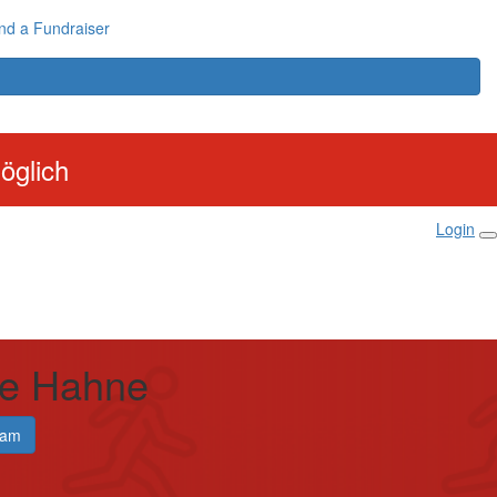
nd a Fundraiser
öglich
Login
ie Hahne
eam