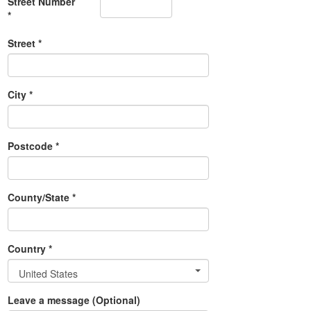
Street Number
*
Street *
City *
Postcode *
County/State *
Country *
United States
Leave a message (Optional)