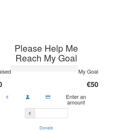
Please Help Me
Reach My Goal
ised
My Goal
0
€50
Enter an
€
amount
€
Donate