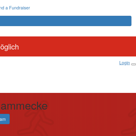
nd a Fundraiser
öglich
Login
Hammecke
eam