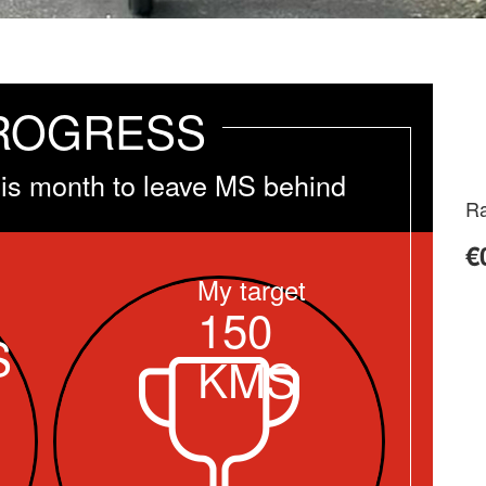
ROGRESS
is month to leave MS behind
Ra
€
My target
150
S
KMS