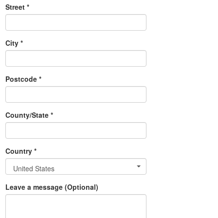
Street *
City *
Postcode *
County/State *
Country *
United States
Leave a message (Optional)