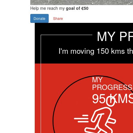
Help me reach my
goal of €50
Donate
Share
MY P
I'm moving 150 kms th
MY
PROGRESS
95
KM