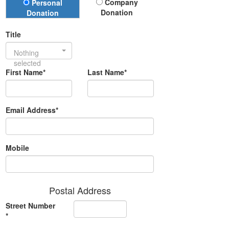
Donation Type
Company
Personal
Donation
Donation
Title
Nothing
selected
First Name*
Last Name*
Email Address*
Mobile
Postal Address
Street Number
*