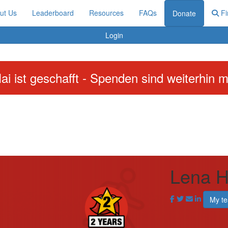
ut Us
Leaderboard
Resources
FAQs
Fi
Donate
Login
ai ist geschafft - Spenden sind weiterhin m
Lena 
My t