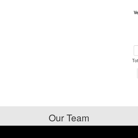
V
To
Our Team