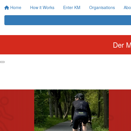
Home
How it Works
Enter KM
Organisations
Abo
Der M