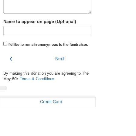
Name to appear on page (Optional)
I'd like to remain anonymous to the fundraiser
.
chevron_left
Next
By making this donation you are agreeing to The
May 50k
Terms & Conditions
Credit Card