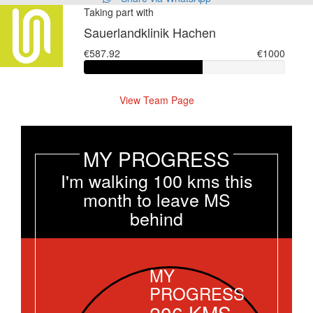
Taking part with
Sauerlandklinik Hachen
€587.92
€1000
View Team Page
MY PROGRESS
I'm walking 100 kms this
month to leave MS
behind
MY
PROGRESS
206
KMS