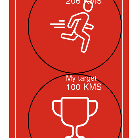
My target
100
KMS