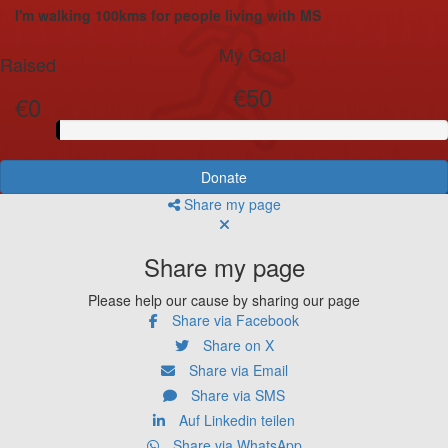
I'm walking 100kms for people living with MS
My Goal
Raised
€50
€0
Donate
Share my page
Share my page
Please help our cause by sharing our page
Share via Facebook
Share on X
Share via Email
Share via SMS
Auf Linkedin teilen
Share via WhatsApp