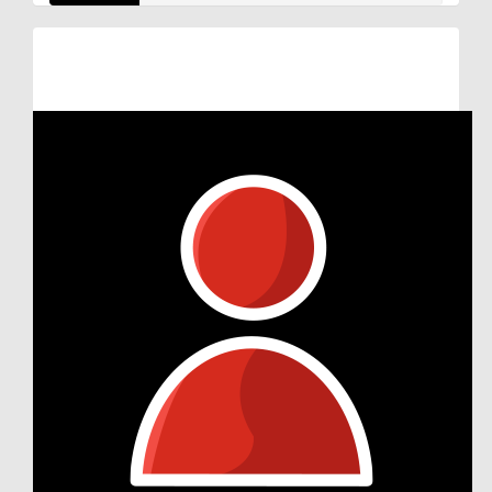
Raised so far:
€11