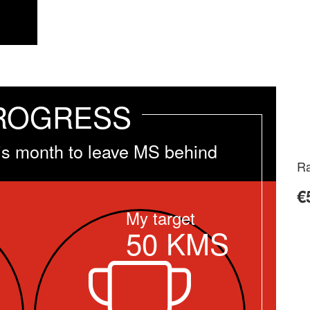
ROGRESS
is month to leave MS behind
Ra
€
My target
50
KMS