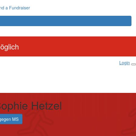
nd a Fundraiser
öglich
Login
ophie Hetzel
gegen MS