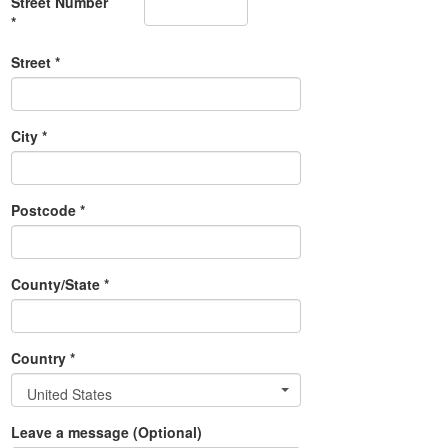
Street Number
*
Street *
City *
Postcode *
County/State *
Country *
United States
Leave a message (Optional)