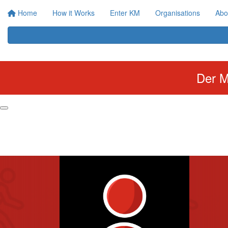
Home
How it Works
Enter KM
Organisations
Abo
Der M