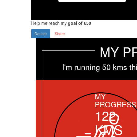
Help me reach my
goal of €50
Donate
Share
MY P
I'm running 50 kms th
MY
PROGRESS
122
KMS