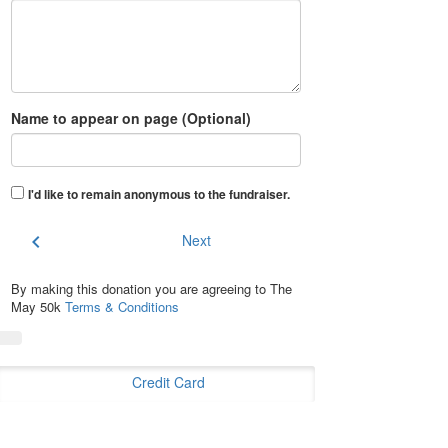
Name to appear on page (Optional)
I'd like to remain anonymous to the fundraiser
.
chevron_left
Next
By making this donation you are agreeing to The
May 50k
Terms & Conditions
Credit Card