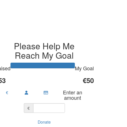
Please Help Me
Reach My Goal
ised
My Goal
53
€50
Enter an
€
amount
€
Donate