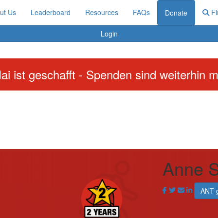
ut Us
Leaderboard
Resources
FAQs
Fi
Donate
Login
ai ist geschafft - Spenden sind weiterhin m
Anne S
ANT 