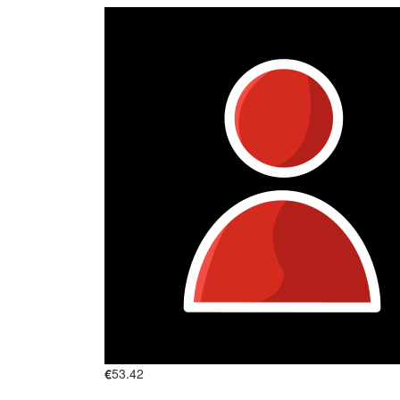
€
53.42