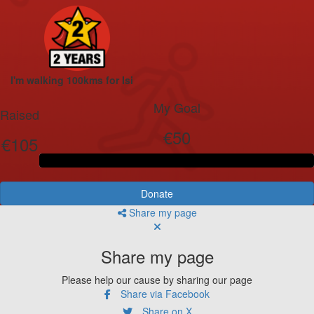
I'm walking 100kms for Isi
My Goal
Raised
€50
€105
Donate
Share my page
Share my page
Please help our cause by sharing our page
Share via Facebook
Share on X