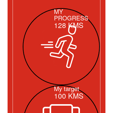
MY
PROGRESS
128
KMS
My target
100
KMS