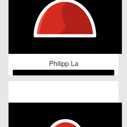
Philipp La
Raised so far:
€59