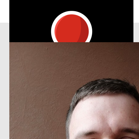
Our Team Members
€
84.60
Spendenbox Des Dc Wesseling
€
20
Kalle