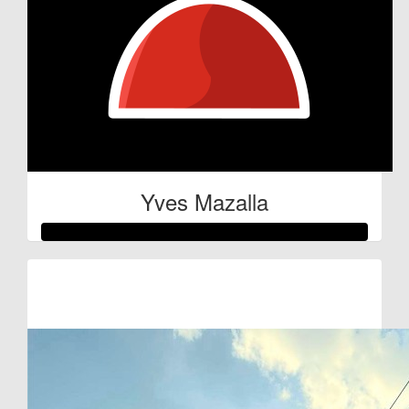
Yves Mazalla
Raised so far:
€100