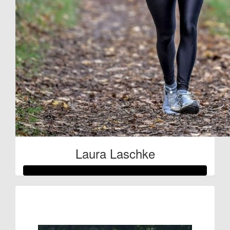
Laura Laschke
Raised so far:
€80