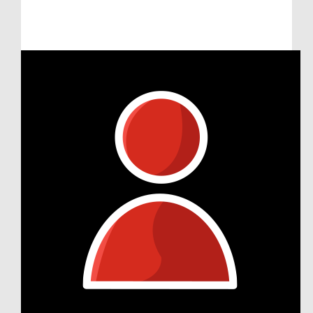
Raised so far:
€105