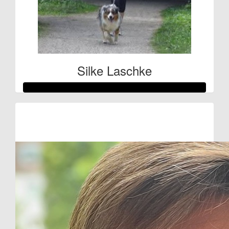
Silke Laschke
Raised so far:
€107