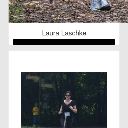
Laura Laschke
Raised so far:
€80