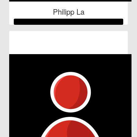
Philipp La
Raised so far:
€59