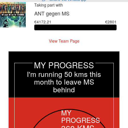
Taking part with
ANT gegen MS
€4172.21
€2801
View Team Page
MY PROGRESS
I'm running 50 kms this
month to leave MS
behind
MY
PROGRESS
360
KMS