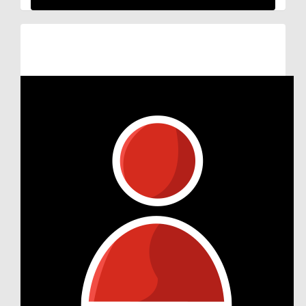
Raised so far:
€514