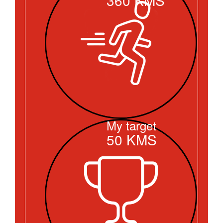
My target
50
KMS