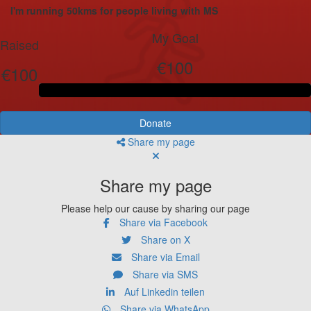
I'm running 50kms for people living with MS
My Goal
Raised
€100
€100
Donate
Share my page
Share my page
Please help our cause by sharing our page
Share via Facebook
Share on X
Share via Email
Share via SMS
Auf Linkedin teilen
Share via WhatsApp