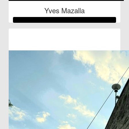
Yves Mazalla
Raised so far:
€100