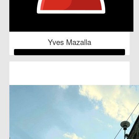
Yves Mazalla
Raised so far:
€100