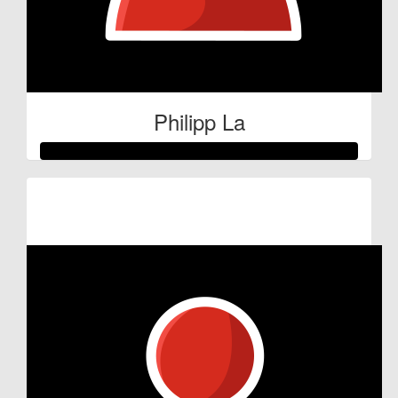
Philipp La
Raised so far:
€59