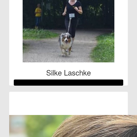
Silke Laschke
Raised so far:
€107