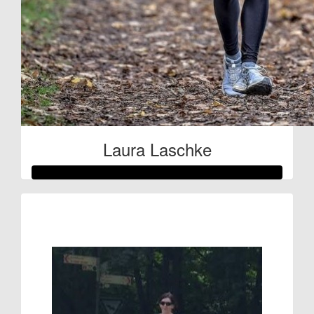
Laura Laschke
Raised so far:
€80