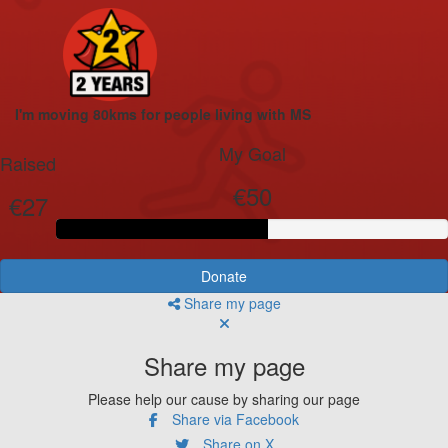
I'm moving 80kms for people living with MS
My Goal
Raised
€50
€27
Donate
Share my page
Share my page
Please help our cause by sharing our page
Share via Facebook
Share on X