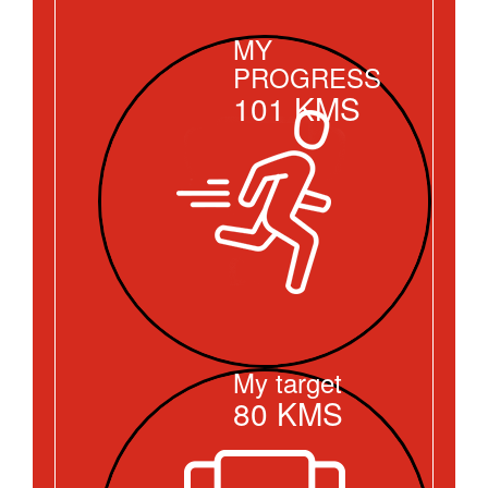
MY
PROGRESS
101
KMS
My target
80
KMS