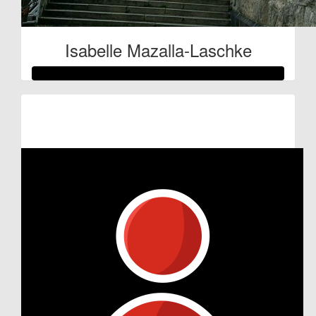
Isabelle Mazalla-Laschke
Raised so far:
€514