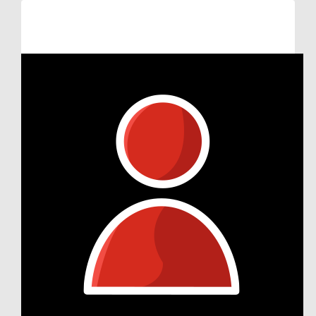
Raised so far:
€53