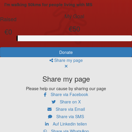
I'm walking 50kms for people living with MS
My Goal
Raised
€50
€0
Donate
Share my page
Share my page
Please help our cause by sharing our page
Share via Facebook
Share on X
Share via Email
Share via SMS
Auf Linkedin teilen
Share via WhatsApp