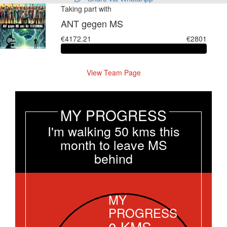
Taking part with
ANT gegen MS
€4172.21
€2801
View Team Page
MY PROGRESS
I'm walking 50 kms this
month to leave MS
behind
MY
PROGRESS
0
KMS