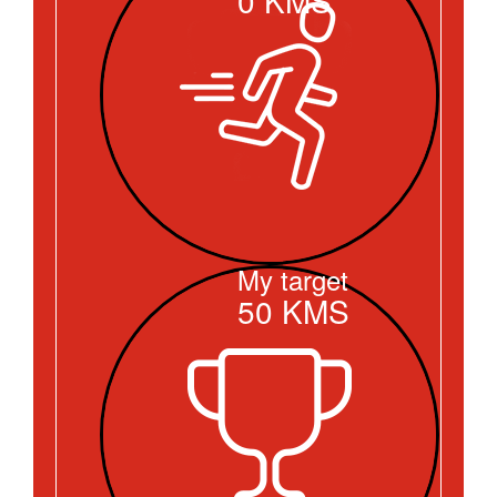
My target
50
KMS