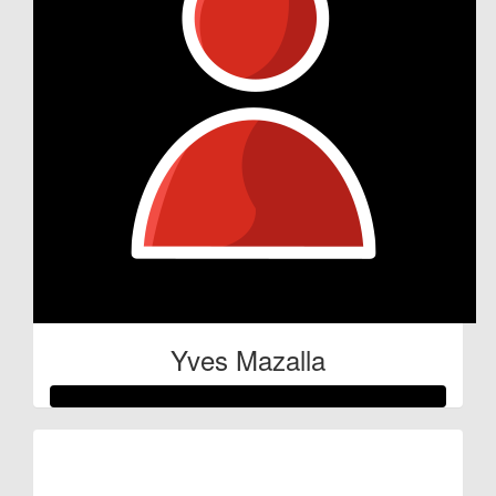
Yves Mazalla
Raised so far:
€100