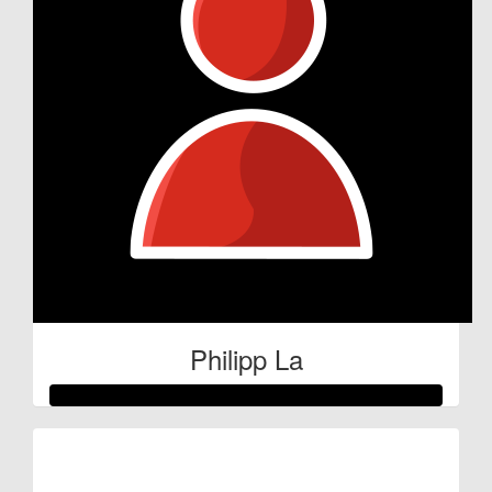
Philipp La
Raised so far:
€59