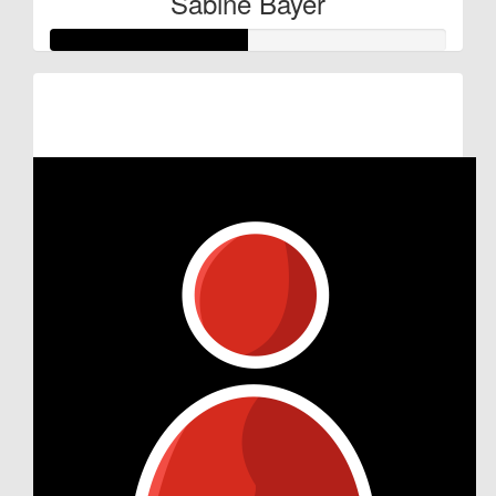
Sabine Bayer
Raised so far:
€25