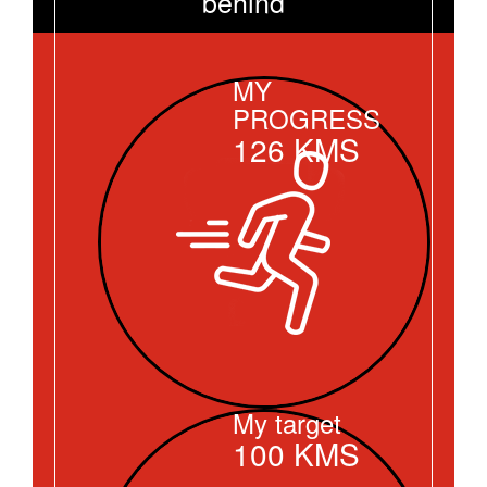
behind
MY
PROGRESS
126
KMS
My target
100
KMS