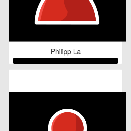
Philipp La
Raised so far:
€59