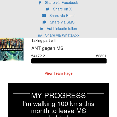
Share via Facebook
Share on X
Share via Email
Share via SMS
Auf Linkedin teilen
Share via WhatsApp
Taking part with
ANT gegen MS
€4172.21
€2801
View Team Page
MY PROGRESS
I'm walking 100 kms this
month to leave MS