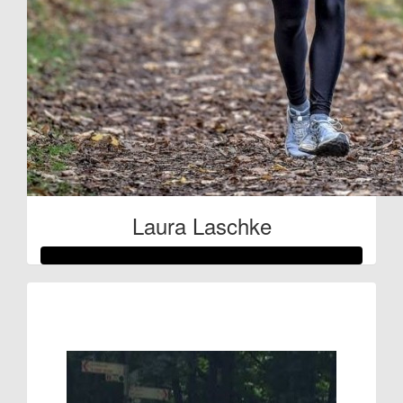
Laura Laschke
Raised so far:
€80