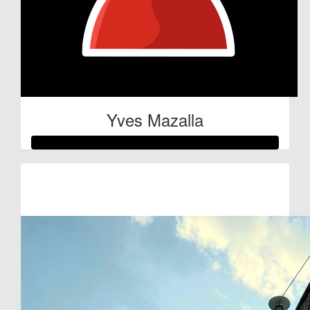
Yves Mazalla
Raised so far:
€100