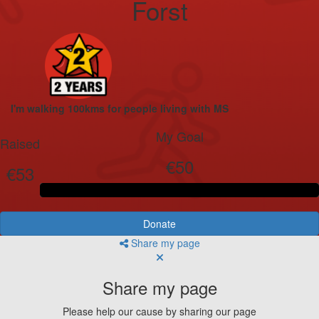
Forst
I'm walking 100kms for people living with MS
My Goal
Raised
€50
€53
Donate
Share my page
Share my page
Please help our cause by sharing our page