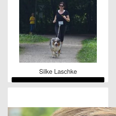
Silke Laschke
Raised so far:
€107