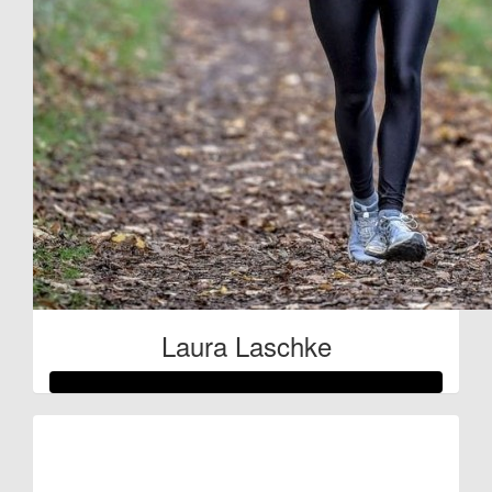
Laura Laschke
Raised so far:
€80