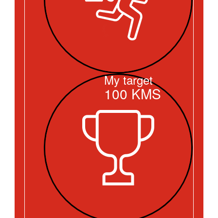
My target
100
KMS