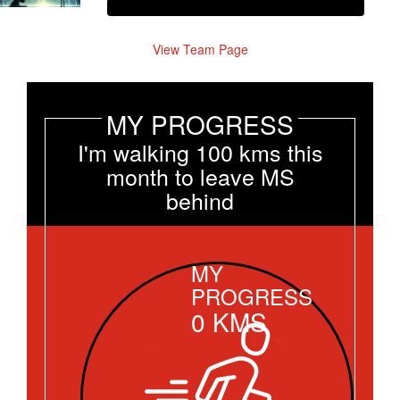
View Team Page
MY PROGRESS
I'm walking 100 kms this
month to leave MS
behind
MY
PROGRESS
0
KMS