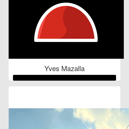
Yves Mazalla
Raised so far:
€100