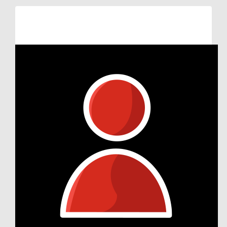
Raised so far:
€105