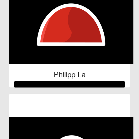
Philipp La
Raised so far:
€59