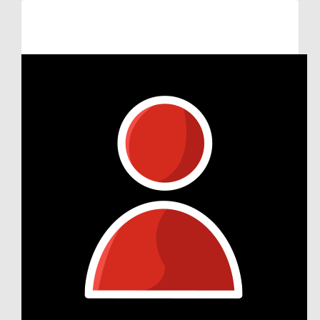
Raised so far:
€53