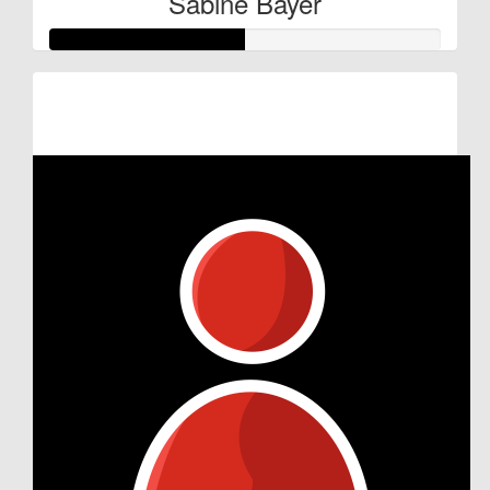
Sabine Bayer
Raised so far:
€25