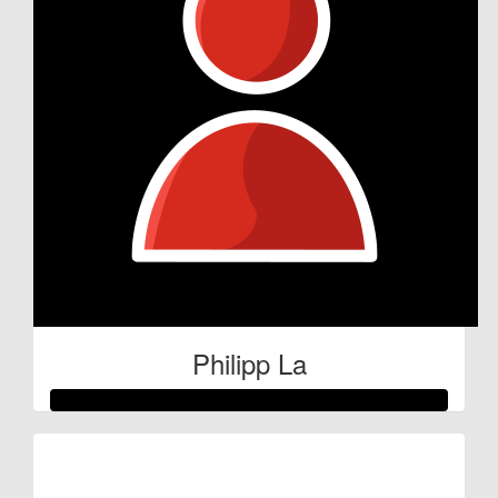
Philipp La
Raised so far:
€59