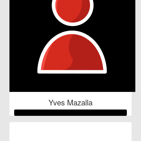
Yves Mazalla
Raised so far:
€100