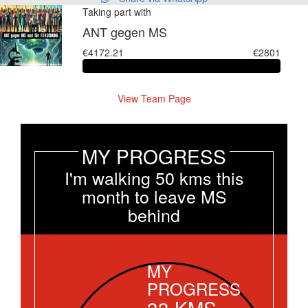
Taking part with
ANT gegen MS
€4172.21
€2801
View Team Page
MY PROGRESS
I'm walking 50 kms this
month to leave MS
behind
MY
PROGRESS
33
KMS