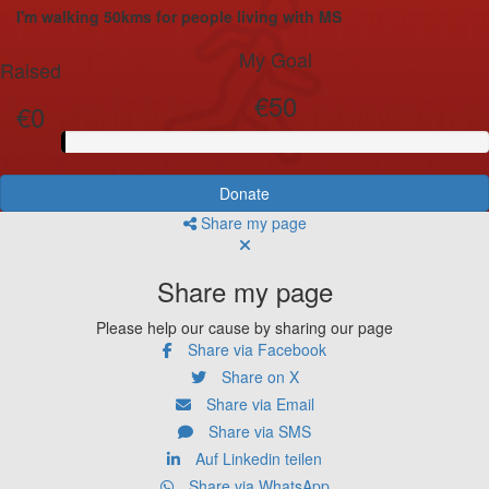
I'm walking 50kms for people living with MS
My Goal
Raised
€50
€0
Donate
Share my page
Share my page
Please help our cause by sharing our page
Share via Facebook
Share on X
Share via Email
Share via SMS
Auf Linkedin teilen
Share via WhatsApp