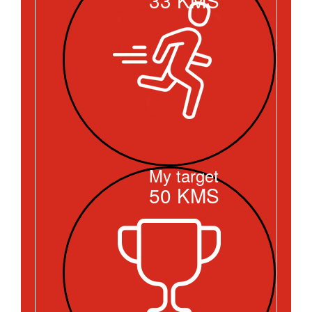
My target
50
KMS