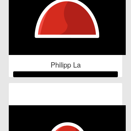
Philipp La
Raised so far:
€59