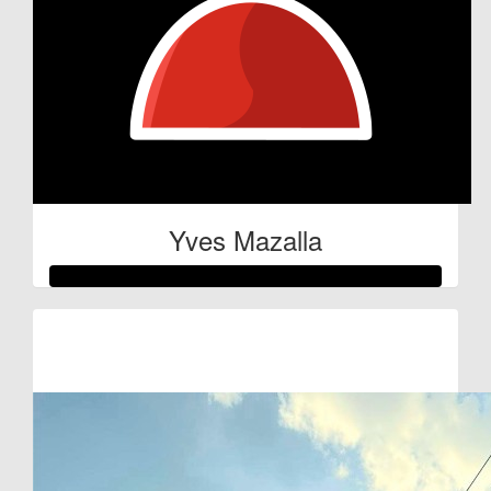
Yves Mazalla
Raised so far:
€100