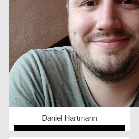
€
32.32
Silke Laschke
Daniel Hartmann