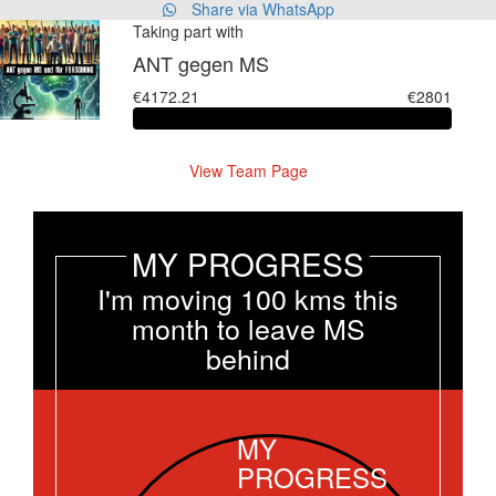
Share via WhatsApp
Taking part with
ANT gegen MS
€4172.21
€2801
View Team Page
MY PROGRESS
I'm moving 100 kms this
month to leave MS
behind
MY
PROGRESS