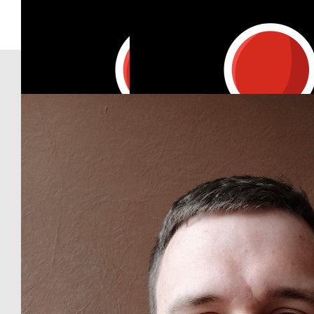
Our Team Members
€
53.42
Anonymous
€
11.24
€
10
Anonymous
Ruth Empl