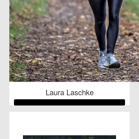
Laura Laschke
Raised so far:
€80