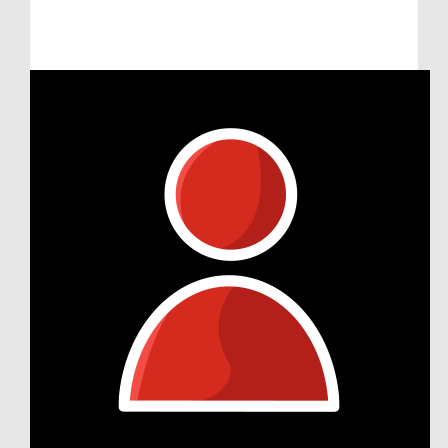
Raised so far:
€105