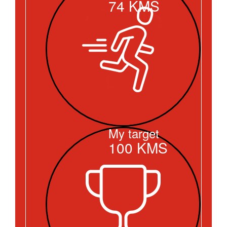
74
KMS
My target
100
KMS