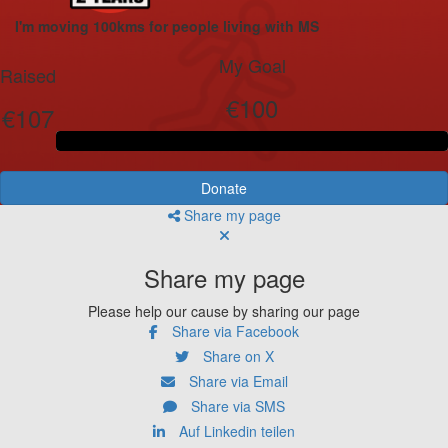
I'm moving 100kms for people living with MS
My Goal
Raised
€100
€107
Donate
Share my page
Share my page
Please help our cause by sharing our page
Share via Facebook
Share on X
Share via Email
Share via SMS
Auf Linkedin teilen