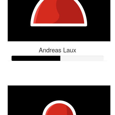
Andreas Laux
Raised so far:
€52