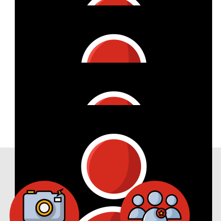
Find‘s SUPER, dass du das machst!!! :) Grüße aus Hamburg.
€
26
Oliver Peters
Viel Erfolg für die gesamte Aktion
€
11
Rhea Riemke
€
418
Anonymous
Our Achievements
€
105
Steffen Müller
€
53