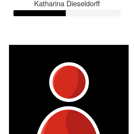
Katharina Dieseldorff
Raised so far:
€48