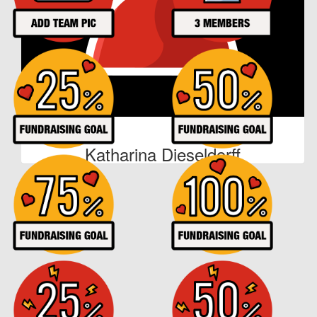
Nadine Geis
Viel Erfolg ! Lg Nadine, Dominik und Ben
€
52
Andreas Laux
€
11
Katharina Dieseldorff