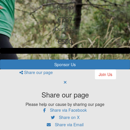
Raised
€767
Our Goal
€500
Sponsor Us
Share our page
Join Us
Share our page
Please help our cause by sharing our page
Share via Facebook
Share on X
Share via Email