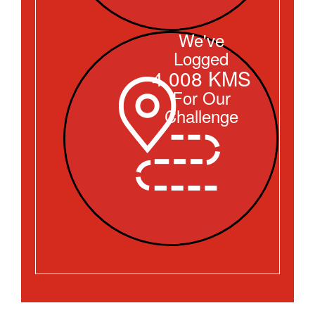
We've
Logged
4,008 KMS
For Our
Challenge