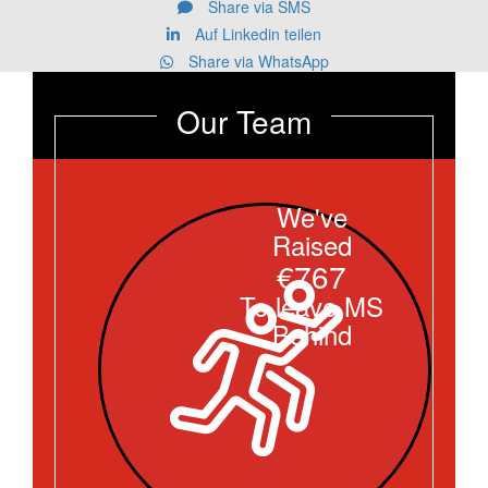
Share via SMS
Auf Linkedin teilen
Share via WhatsApp
Our Team
We've
Raised
€767
To leave MS
Behind