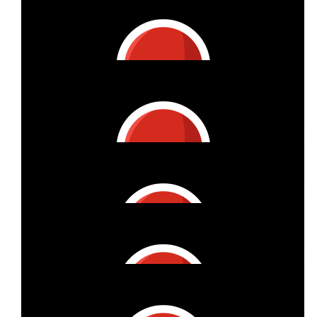
Maria Martinez Negro
Mucha fuerza para correr tantos km! Me parece una iniciativa
genial ☺️
€
15
Daniel Erfanian
€
27
Stephan Weiler
€
26
Daniela
€
10
Saskia Neumann