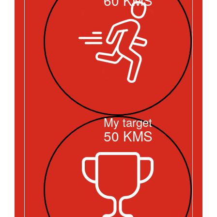
My target
50
KMS