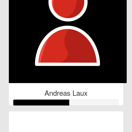
Andreas Laux
Raised so far:
€52