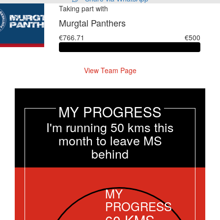
Taking part with
Murgtal Panthers
€766.71
€500
View Team Page
MY PROGRESS
I'm running 50 kms this
month to leave MS
behind
MY
PROGRESS
60
KMS