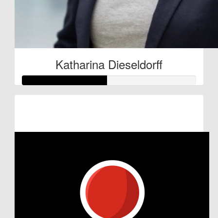
Katharina Dieseldorff
Raised so far:
€48