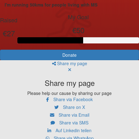
I'm running 50kms for people living with MS
My Goal
Raised
€50
€27
Donate
Share my page
Share my page
Please help our cause by sharing our page
Share via Facebook
Share on X
Share via Email
Share via SMS
Auf Linkedin teilen
Share via WhatsApp