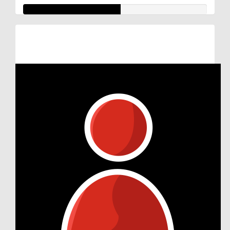
Raised so far:
€132