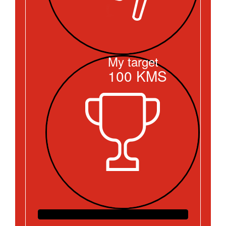
My target
100
KMS