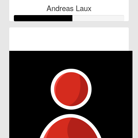
Andreas Laux
Raised so far:
€52