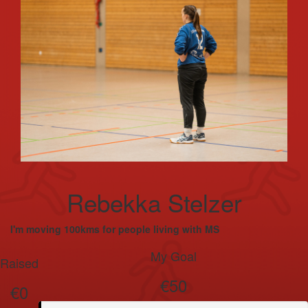
Rebekka Stelzer
I'm moving 100kms for people living with MS
My Goal
Raised
€50
€0